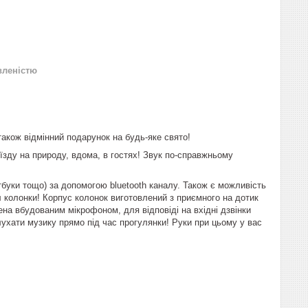
вленістю
акож відмінний подарунок на будь-яке свято!
иїзду на природу, вдома, в гостях! Звук по-справжньому
буки тощо) за допомогою bluetooth каналу. Також є можливість
л колонки! Корпус колонок виготовлений з приємного на дотик
на вбудованим мікрофоном, для відповіді на вхідні дзвінки
лухати музику прямо під час прогулянки! Руки при цьому у вас