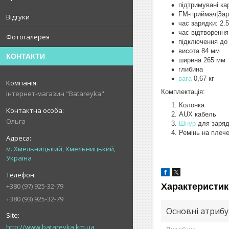
підтримувані ка
FM-приймач|Зар
Відгуки
час зарядки: 2.
час відтворення 
Фотогалерея
підключення до 
висота 84 мм
КОНТАКТИ
ширина 265 мм
глибина
вага
0,67 кг
Комплектація:
Інтернет-магазин "Batareyka"
Колонка
AUX кабель
Ольга
Шнур
для заряд
Ремінь на плеч
м. Хмельницький, Хмельницький,
Україна
+380 (97) 925-32-79
Характеристик
+380 (93) 925-32-79
Основні атриб
http://www.batareyka.km.ua