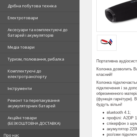
Дрібна побутова техніка
Електротовари
Аксесуари та комплектуючі до
батарей і акумуляторів
Медіа товари
Туризм, полювання, рибалка
Портативна аудіосист
Колонка дозволить Ва
Комплектуючі до
класний!
електротранспорту
Колонка підключаєтьс
підключення і за доп
Інструменти
обрезиненного матері
(функція гарнітури).
Ремонт та перепакування
будуть вільні!
акумуляторних батарей
вluetooth 4.1;
Акційні товари
профілі: A2DP 1
(БЕЗКОШТОВНА ДОСТАВКА)
спікерфон з шум
акумулятор 220
роз'єми підключ
Про нас