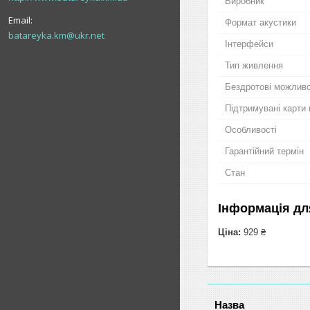
Виробник
Формат акустики
batareyka.km@ukr.net
Інтерфейси
Тип живлення
Бездротові можливо
Підтримувані карти 
Особливості
Гарантійний термін
Стан
Інформація дл
Ціна:
929 ₴