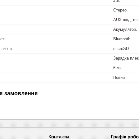
JBL
Стерео
AUX-вхід, mi
Акумулятор,
сті
Bluetooth
пам'яті
microSD
Зарядка пле
6 міс
Новий
я замовлення
Графік робо