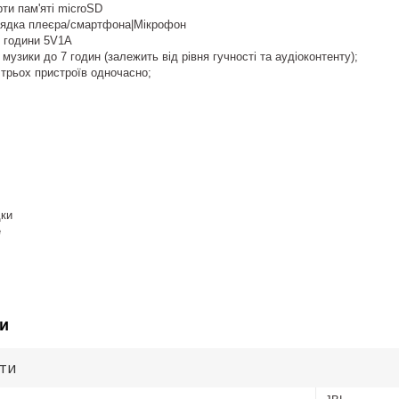
рти пам'яті microSD
ядка плеєра/смартфона|Мікрофон
5 години 5V1A
музики до 7 годин (залежить від рівня гучності та аудіоконтенту);
трьох пристроїв одночасно;
ки
е
и
ути