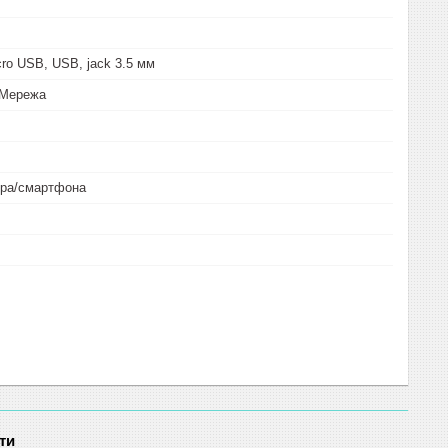
cro USB, USB, jack 3.5 мм
 Мережа
єра/смартфона
ти