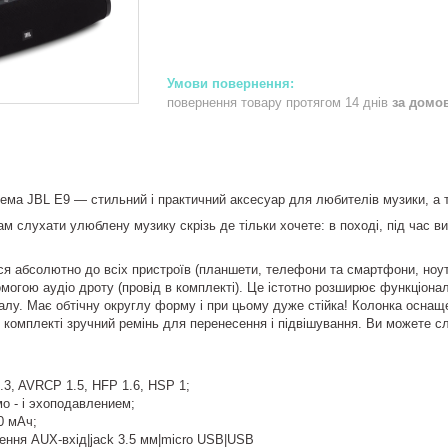
повернення товару протягом 14 днів
за домо
ема JBL E9 — стильний і практичний аксесуар для любителів музики, а т
м слухати улюблену музику скрізь де тільки хочете: в поході, під час в
я абсолютно до всіх пристроїв (планшети, телефони та смартфони, ноут
омогою аудіо дроту (провід в комплекті). Це істотно розширює функціона
алу. Має обтічну округлу форму і при цьому дуже стійка! Колонка оснаще
 В комплекті зручний ремінь для перенесення і підвішування. Ви можете с
.3, AVRCP 1.5, HFP 1.6, HSP 1;
о - і эхоподавлением;
0 мАч;
ення AUX-вхід|jack 3.5 мм|micro USB|USB