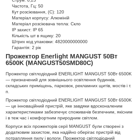
Частота, Гц: 50
Кут розсіювання, (C): 120
Матеріал корпусу: Алюміній
Матеріал розсіювача тепла: Скло
IP захист: IP 65
Кількість шт в ящику: 20
Штрих код упаковки: 4820000000000
Гарантія: 2 рік
Прожектор Enerlight MANGUST 50Вт
6500K (MANGUST50SMD80С)
Прожектор світлодіодний ENERLIGHT MANGUST 50Вт 6500K
— призначений для зовнішнього освітлення будинків,
складських приміщень, парковок, рекламних щитів, мостів і т.
п.
Прожектор світлодіодний ENERLIGHT MANGUST 50Вт 6500K
— це інноваційний пристрій, яке завдяки вдосконаленим
характеристиками забезпечує споживачів безпечним, якісним
і в теж час і комфортним природним світлом.
Корпуси всіх прожекторів серії MANGUST були створені з
додатковим захистом, яка надійно оберігає пристрій від
потрапляння пилу і вологи. Прожектор світлодіодний