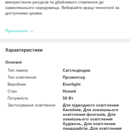
використання ресурсів та дбайливого ставлення до
навколишнього середовища. Вибирайте кращі технології за
доступними цінами.
Приховати
Характеристики
Основні
Тип лампи
Світлодіодна
Тип освітлення
Прожектор
Виробник
Enerlight
Стан
Новий
Потужність
50 Вт
Застосування освітлення
Для підводного освітлення
басейнів, Для зовнішнього
освітлення фонтанів, Для
зовнішнього освітлення
будівель, Для освітлення
ландшафтів, Для освітлення