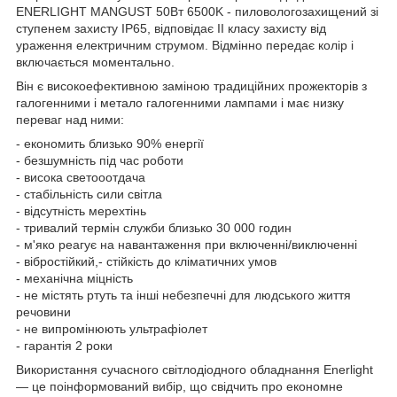
ENERLIGHT MANGUST 50Вт 6500K - пиловологозахищений зі
ступенем захисту IP65, відповідає II класу захисту від
ураження електричним струмом. Відмінно передає колір і
включається моментально.
Він є високоефективною заміною традиційних прожекторів з
галогенними і метало галогенними лампами і має низку
переваг над ними:
- економить близько 90% енергії
- безшумність під час роботи
- висока светооотдача
- стабільність сили світла
- відсутність мерехтінь
- тривалий термін служби близько 30 000 годин
- м'яко реагує на навантаження при включенні/виключенні
- вібростійкий,- стійкість до кліматичних умов
- механічна міцність
- не містять ртуть та інші небезпечні для людського життя
речовини
- не випромінюють ультрафіолет
- гарантія 2 роки
Використання сучасного світлодіодного обладнання Enerlight
— це поінформований вибір, що свідчить про економне