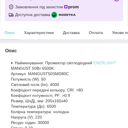
Замовлення під захистом
Доступна доставка
Опис
Характеристики
Доставка
Оплата
Умови п
Опис
Найменування: Прожектор світлодіодний
ENERLIGHT
MANGUST 50Вт 6500K
Артикул: MANGUST50SMD80С
Потужність (W): 50
Світловий потік (lm): 4000
Коефіцієнт передачі кольору, CRI: >80
Коефіцієнт потужності, PF: >0.9
Розмір, ШхД), мм: 205х160х40
Температура (До): 6500
Колірна температура: холодна
Напруга (V): 220
Ресурс годин: 30000
Струм: 0,23