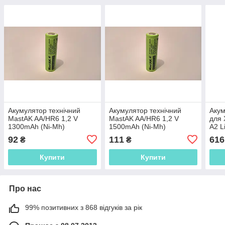
Акумулятор технічний
Акумулятор технічний
Аку
MastAK AA/HR6 1,2 V
MastAK AA/HR6 1,2 V
для 
1300mAh (Ni-Mh)
1500mAh (Ni-Mh)
A2 L
92
111
616
₴
₴
Купити
Купити
Про нас
99% позитивних з 868 відгуків за рік