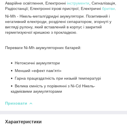
Аварійне освітлення, Електронні
інструменти
, Сигналізація,
Радіостанції; Електронні ігрові пристрої; Електричні
бритви
.
Ni-Mh - Нікель-металгідридні акумулятори. Позитивний і
негативний електроди, розділені сепаратором, згорнуті у
вигляді рулону, який вставлений в корпус і закритий
герметизуючої кришкою з прокладкою.
Переваги Ni-Mh акумуляторних батарей:
Нетоксичні акумулятори
Менший «ефект пам'яті»
Гарна працездатність при низькій температурі
Велика ємність у порівнянні з Ni-Cd Нікель-
кадмієвими акумуляторами
Приховати
Характеристики