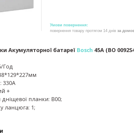
повернення товару протягом 14 днів
за домо
ки Акумуляторної батареї
Bosch
45А (BO 0092S4
5/Год
238*129*227мм
: 330А
ий +
дніщевої планки: B00;
у ланцюга: 1;
и