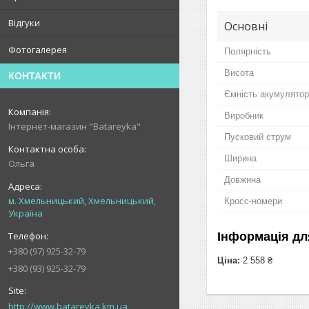
Відгуки
Основні
Фотогалерея
Полярність
Висота
КОНТАКТИ
Ємність акумулято
Виробник
Інтернет-магазин "Batareyka"
Пусковий струм
Ширина
Ольга
Довжина
м. Хмельницький, Хмельницький,
Кросс-номери
Україна
Інформація дл
+380 (97) 925-32-79
Ціна:
2 558 ₴
+380 (93) 925-32-79
http://www.batareyka.km.ua