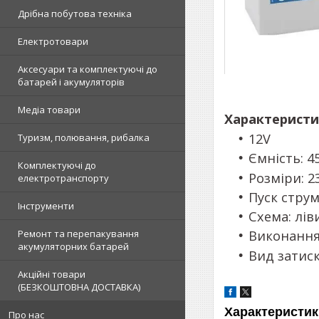
Дрібна побутова техніка
Електротовари
Аксесуари та комплектуючі до
батарей і акумуляторів
Медіа товари
Характеристи
12V
Туризм, полювання, рибалка
Ємність: 4
Комплектуючі до
Розміри: 
електротранспорту
Пуск струм
Інструменти
Схема: лів
Ремонт та перепакування
Виконання 
акумуляторних батарей
Вид затиск
Акційні товари
(БЕЗКОШТОВНА ДОСТАВКА)
Характеристик
Про нас