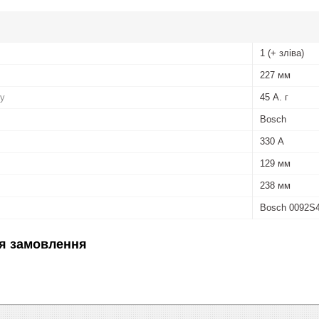
1 (+ зліва)
227 мм
ру
45 А. г
Bosch
330 А
129 мм
238 мм
Bosch 0092S
я замовлення