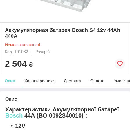
Аккумуляторная батарея Bosch S4 12v 44Аh
440A
Немає в наявності
Код: 101082
Роздріб
2 504
₴
Опис
Характеристики
Доставка
Оплата
Умови п
Опис
Характеристики Акумуляторної батареї
Bosch
44А (BO 0092S40010) :
12V