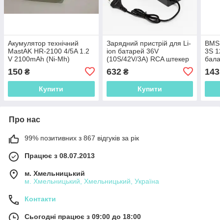
Акумулятор технічний
Зарядний пристрій для Li-
BMS 
MastAK HR-2100 4/5A 1.2
ion батарей 36V
3S 1
V 2100mAh (Ni-Mh)
(10S/42V/3A) RCA штекер
бал
150
632
143
₴
₴
Купити
Купити
Про нас
99% позитивних з 867 відгуків за рік
Працює з 08.07.2013
м. Хмельницький
м. Хмельницький, Хмельницький, Україна
Контакти
Сьогодні працює з 09:00 до 18:00