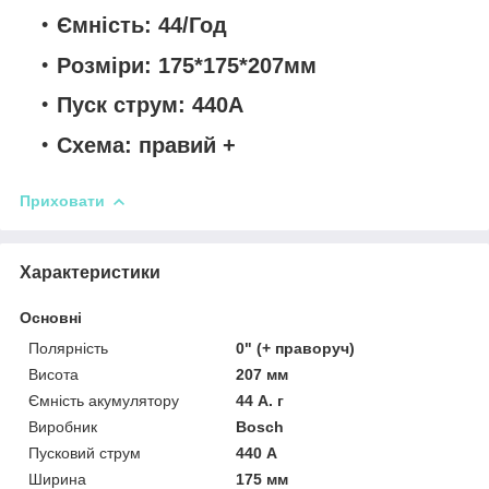
Ємність: 44/Год
Розміри: 175*175*207мм
Пуск струм: 440А
Схема: правий +
Приховати
Характеристики
Основні
Полярність
0" (+ праворуч)
Висота
207 мм
Ємність акумулятору
44 А. г
Виробник
Bosch
Пусковий струм
440 А
Ширина
175 мм