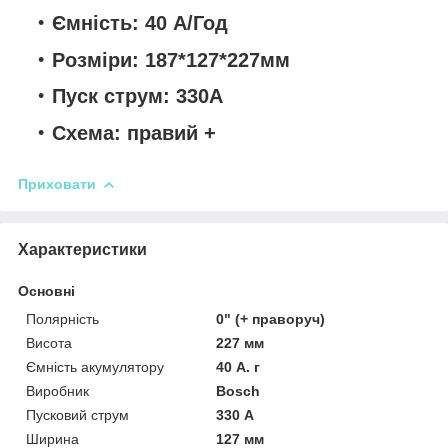
Ємність: 40 А/Год
Розміри: 187*127*227мм
Пуск струм: 330А
Схема: правий +
Приховати
Характеристики
Основні
Полярність
0" (+ праворуч)
Висота
227 мм
Ємність акумулятору
40 А. г
Виробник
Bosch
Пусковий струм
330 А
Ширина
127 мм