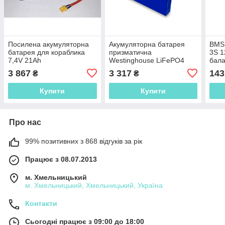
Посилена акумуляторна
Акумуляторна батарея
BMS 
батарея для кораблика
призматична
3S 1
7,4V 21Ah
Westinghouse LiFePO4
бал
3.2V 125Ah (400Wh)
3 867
3 317
143
₴
₴
Купити
Купити
Про нас
99% позитивних з 868 відгуків за рік
Працює з 08.07.2013
м. Хмельницький
м. Хмельницький, Хмельницький, Україна
Контакти
Сьогодні працює з 09:00 до 18:00