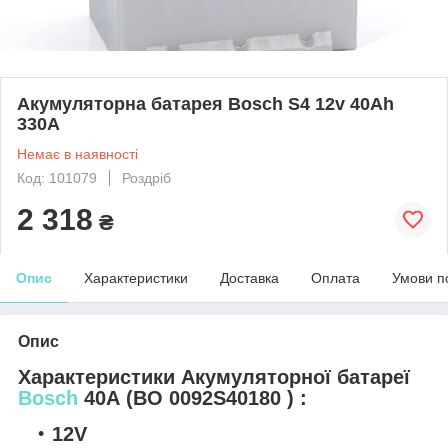
Акумуляторна батарея Bosch S4 12v 40Аһ
330A
Немає в наявності
Код: 101079
Роздріб
2 318
₴
Опис
Характеристики
Доставка
Оплата
Умови п
Опис
Характеристики Акумуляторної батареї
Bosch
40А (BO 0092S40180 ) :
12V