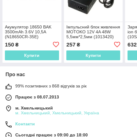
Акумулятор 18650 BAK
Імпульсний блок живлення
Заря
3500mAh 3.6V 10,5A
MOTOKO 12V 4A 48W
ion 
(N18650CR-35E)
5,5мм*2,5мм (1013420)
(10S
150
257
632
₴
₴
Купити
Купити
Про нас
99% позитивних з 868 відгуків за рік
Працює з 08.07.2013
м. Хмельницький
м. Хмельницький, Хмельницький, Україна
Контакти
Сьогодні працює з 09:00 до 18:00