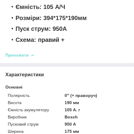
Ємність: 105 А/Ч
Розміри: 394*175*190мм
Пуск струм: 950А
Схема: правий +
Приховати
Характеристики
Основні
Полярність
0" (+ праворуч)
Висота
190 мм
Ємність акумулятору
105 А. г
Виробник
Bosch
Пусковий струм
950 А
Ширина
175 мм