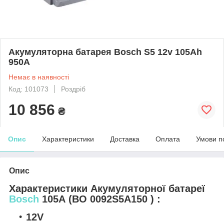
Акумуляторна батарея Bosch S5 12v 105Аһ
950A
Немає в наявності
Код: 101073
Роздріб
10 856
₴
Опис
Характеристики
Доставка
Оплата
Умови п
Опис
Характеристики Акумуляторної батареї
Bosch
105А (BO 0092S5A150 ) :
12V