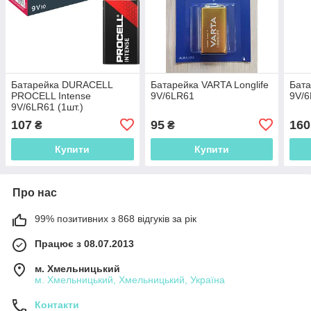
Батарейка DURACELL
Батарейка VARTA Longlife
Бат
PROCELL Intense
9V/6LR61
9V/
9V/6LR61 (1шт.)
107
95
160
₴
₴
Купити
Купити
Про нас
99% позитивних з 868 відгуків за рік
Працює з 08.07.2013
м. Хмельницький
м. Хмельницький, Хмельницький, Україна
Контакти