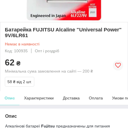
Батарейка FUJITSU Alcaline "Universal Power"
9V/6LR61
Немає в наявності
Код: 100935
Опт і роздріб
62
₴
Мінімальна сума замовлення на сайті — 200 ₴
58 ₴
від 2 шт.
Опис
Характеристики
Доставка
Оплата
Умови п
Опис
Алкалінові батареї
Fujitsu
предназначены для питания