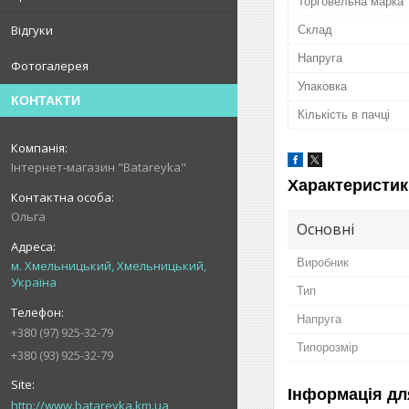
Торговельна марка
Відгуки
Склад
Напруга
Фотогалерея
Упаковка
КОНТАКТИ
Кількість в пачці
Інтернет-магазин "Batareyka"
Характеристик
Ольга
Основні
Виробник
м. Хмельницький, Хмельницький,
Україна
Тип
Напруга
+380 (97) 925-32-79
Типорозмір
+380 (93) 925-32-79
Інформація дл
http://www.batareyka.km.ua