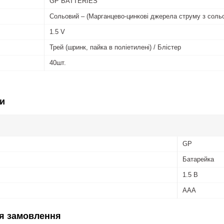
GP BATTERIES
Сольовий – (Марганцево-цинкові джерела струму з соль
1.5 V
Трей (шринк, пайка в поліетилені) / Блістер
40шт.
и
GP
Батарейка
1.5 В
AAA
я замовлення