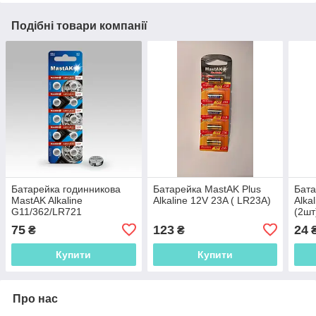
Подібні товари компанії
Батарейка годинникова
Батарейка MastAK Plus
Бата
MastAK Alkaline
Alkaline 12V 23A ( LR23A)
Alka
G11/362/LR721
(2шт
75
123
24
₴
₴
Купити
Купити
Про нас