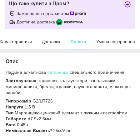
Що таке купити з Пром?
Замовлення під захистом
Доступна доставка
Характеристики
Доставка
Оплата
Умови повернення
Опис
Надійна алкалінова
батарейка
спеціального призначення.
Застосування
: годинник; калькулятори; запальнички;
минифонарики; брелки; іграшки; слухові апарати; мініатюрні
вироби; ...
Типорозмір
G2/LR726
Напруга
1,5 В
Тип
Марганцево-цинковий елемент з лужним електролітом
Габарити
d7.9x2,6мм
Вага
0.45 г
Номінальна Ємність
*
25мАЧас