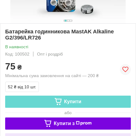
Батарейка годинникова MastAK Alkaline
G2/396/LR726
В наявності
Код: 100502
Опт і роздріб
75
₴
Мінімальна сума замовлення на сайті — 200 ₴
52 ₴
від 10 шт.
Купити
або
Купити з