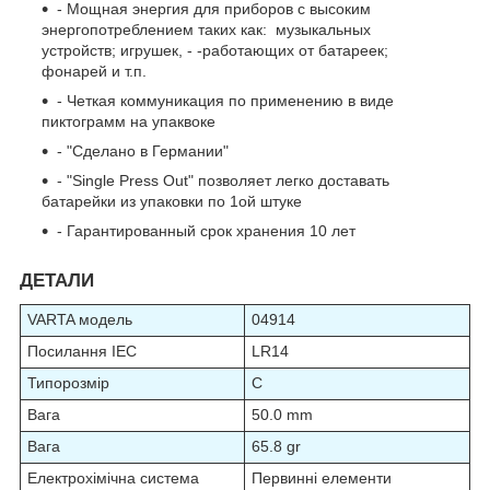
- Мощная энергия для приборов с высоким
энергопотреблением таких как: музыкальных
устройств; игрушек, - -работающих от батареек;
фонарей и т.п.
- Четкая коммуникация по применению в виде
пиктограмм на упаквоке
- "Сделано в Германии"
- "Single Press Out" позволяет легко доставать
батарейки из упаковки по 1ой штуке
- Гарантированный срок хранения 10 лет
ДЕТАЛИ
VARTA модель
04914
Посилання IEC
LR14
Типорозмір
C
Вага
50.0 mm
Вага
65.8 gr
Електрохімічна система
Первинні елементи