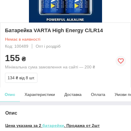
Батарейка VARTA High Energy C/LR14
Немає в наявності
Код: 100489
Опт і роздріб
155
₴
Мінімальна сума замовлення на сайті — 200 ₴
134 ₴
від 8 шт.
Опис
Характеристики
Доставка
Оплата
Умови п
Опис
Цена указана за 2
батарейки
. Продажа от 2шт