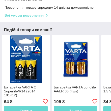
Повернення товару впродовж 14 днів за домовленістю
Всі умови повернення
Подібні товари компанії
Батарейка VARTA C
Батарейки VARTA Longlife
Бата
Superlife/R14 (2014
AA/LR 06 (4шт)
1,5 
101412)
64
105
34
₴
₴
Купити
Купити