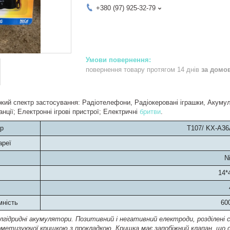
+380 (97) 925-32-79
повернення товару протягом 14 днів
за домо
ий спектр застосування: Радіотелефони, Радіокеровані іграшки, Акумуля
анції; Електронні ігрові пристрої; Електричні
бритви
.
р
T107/ KX-A36
ареї
N
14*
мність
60
алгідридні акумулятори. Позитивний і негативний електроди, розділені 
рметизуючої кришкою з прокладкою. Кришка має запобіжний клапан, що с