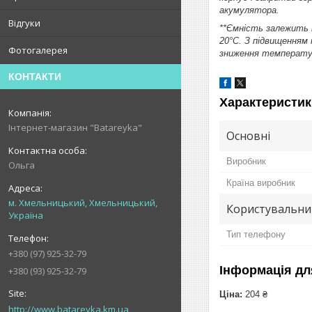
акумулятора.
Відгуки
**Ємність залежить 
20°C. З підвищенням
Фотогалерея
зниження температур
КОНТАКТИ
Характеристик
Інтернет-магазин "Batareyka"
Основні
Виробник
Ольга
Країна виробник
м. Хмельницький, Хмельницький,
Користувальни
Україна
Тип телефону
+380 (97) 925-32-79
Інформація дл
+380 (93) 925-32-79
Ціна:
204 ₴
http://www.batareyka.km.ua