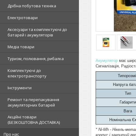
Дрібна побутова техніка
Електротовари
Аксесуари та комплектуючі до
батарей і акумуляторів
Медіа товари
Туризм, полювання, рибалка
Акумулятор
має широк
Сигналізація, Радіост
Комплектуючі до
електротранспорту
Типорозмі
Напруга бат
Інструменти
Тип
Ремонт та перепакування
Габарити
акумуляторних батарей
Вага
Акційні товари
Номінальна Є
(БЕЗКОШТОВНА ДОСТАВКА)
* Ni-Mh - Нікель-мет
Про нас
корпус і закритий ге