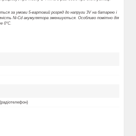
ться за умови 5-вартовий розряд до напруги 3V на батарею і
ємність Ni-Cd акумулятора зменшується. Особливо помітно дія
е 0°C.
(радіотелефон)