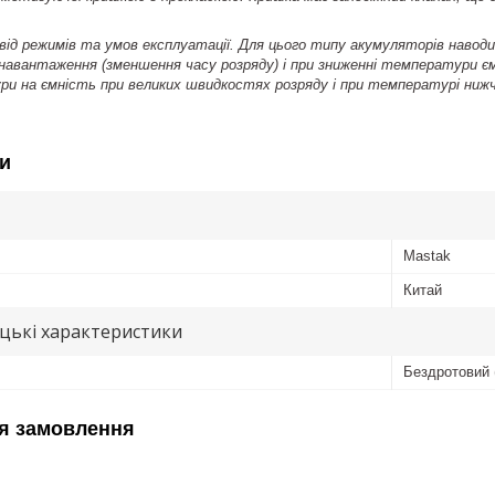
від режимів та умов експлуатації. Для цього типу акумуляторів наводи
 навантаження (зменшення часу розряду) і при зниженні температури 
и на ємність при великих швидкостях розряду і при температурі нижч
и
Mastak
Китай
цькі характеристики
Бездротовий 
я замовлення