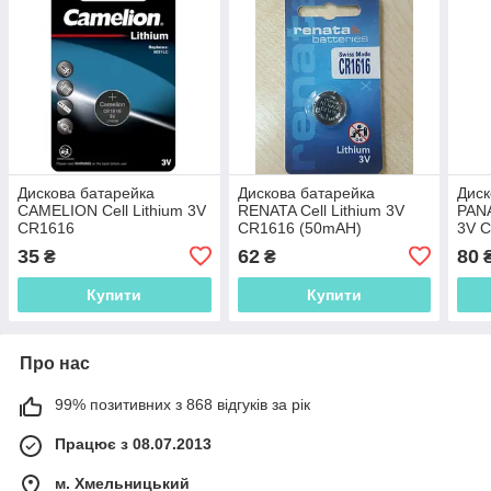
Дискова батарейка
Дискова батарейка
Диск
CAMELION Cell Lithium 3V
RENATA Cell Lithium 3V
PANA
CR1616
CR1616 (50mAH)
3V 
35
62
80
₴
₴
Купити
Купити
Про нас
99% позитивних з 868 відгуків за рік
Працює з 08.07.2013
м. Хмельницький