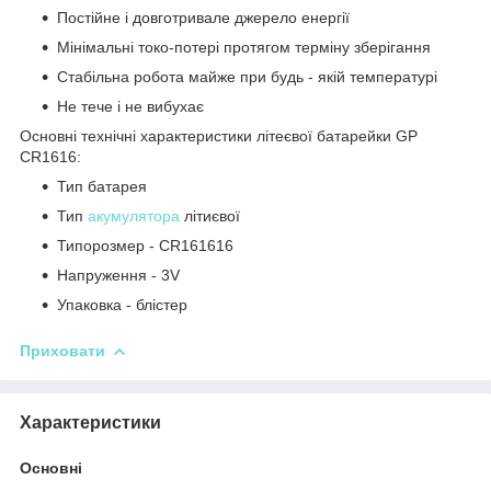
Постійне і довготривале джерело енергії
Мінімальні токо-потері протягом терміну зберігання
Стабільна робота майже при будь - якій температурі
Не тече і не вибухає
Основні технічні характеристики літеєвої батарейки GP
CR1616:
Тип батарея
Тип
акумулятора
літиєвої
Типорозмер - CR161616
Напруження - 3V
Упаковка - блістер
Приховати
Характеристики
Основні