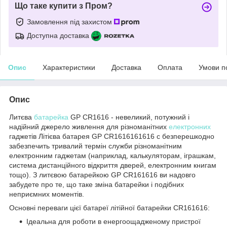
Що таке купити з Пром?
Замовлення під захистом
Доступна доставка
Опис
Характеристики
Доставка
Оплата
Умови п
Опис
Литєва
батарейка
GP CR1616 - невеликий, потужний і
надійний джерело живлення для різноманітних
електронних
гаджетів Літієва батарея GP CR1616161616 с безперешкодно
забезпечить тривалий термін служби різноманітним
електронним гаджетам (наприклад, калькуляторам, іграшкам,
система дистанційного відкриття дверей, електронним книгам
тощо). З литєвою батарейкою GP CR161616 ви надовго
забудете про те, що таке зміна батарейки і подібних
неприємних моментів.
Основні переваги цієї батареї літійної батарейки CR161616:
Ідеальна для роботи в енергоощадженому пристрої