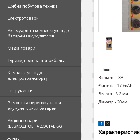
Дрібна побутова техніка
Електротовари
Аксесуари та комплектуючі до
батарей і акумуляторів
Медіа товари
Туризм, полювання, рибалка
Lithium
Комплектуючі до
Вольтаж - 3V
електротранспорту
Ємність - 170mAh
Інструменти
Висота - 3.2 мм
Діаметр - 20мм
Ремонт та перепакування
акумуляторних батарей
Акційні товари
(БЕЗКОШТОВНА ДОСТАВКА)
Характеристик
Про нас