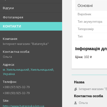
Основні
Відгуки
Виробник
Фотогалерея
Тип акумулятора
КОНТАКТИ
Типорозмір
Тип
Інтернет-магазин "Batareyka"
Інформація дл
Ольга
Ціна:
102 ₴
м. Хмельницький, Хмельницький,
Україна
+380 (97) 925-32-79
Інтернет-магазин "
+380 (93) 925-32-79
Ольга
http://www.batareyka.km.ua