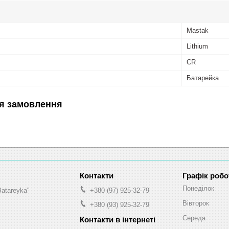
Mastak
Lithium
CR
Батарейка
я замовлення
Графік робо
Понеділок
Batareyka"
+380 (97) 925-32-79
Вівторок
+380 (93) 925-32-79
Середа