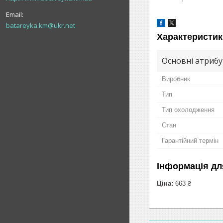
batareyka.km@ukr.net
Характеристик
Основні атриб
Виробник
Тип
Тип охолодження
Стан
Гарантійний термін
Інформація дл
Ціна:
663 ₴