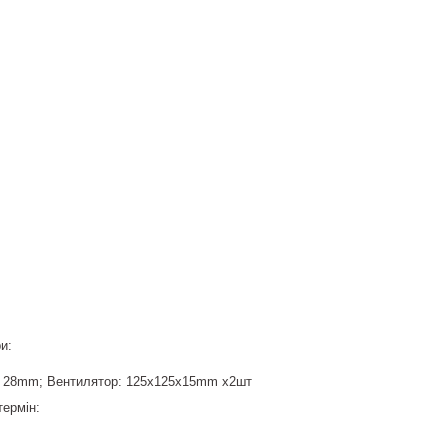
и:
 28mm; Вентилятор: 125х125х15mm x2шт
термін: