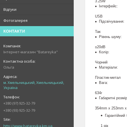
3.25W
Інтерфейс:
Відгуки
USB
Фотогалерея
Підсвічування:
КОНТАКТИ
Так
Рівень шуму:
≤20dB
Інтернет-магазин "Batareyka"
Колір:
Чорний
Ольга
Матеріали:
Пластик-метал
м. Хмельницький, Хмельницький,
Вага:
Україна
634г
Габаритні розмір
+380 (97) 925-32-79
354mm x 253mm x
+380 (93) 925-32-79
Гарантійний 
http://www.batareyka.km.ua
1 рік