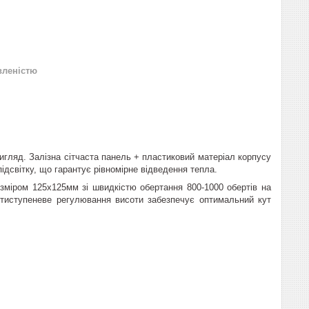
вленістю
игляд. Залізна сітчаста панель + пластиковий матеріал корпусу
ідсвітку, що гарантує рівномірне відведення тепла.
зміром 125x125мм зі швидкістю обертання 800-1000 обертів на
ятиступеневе регулювання висоти забезпечує оптимальний кут