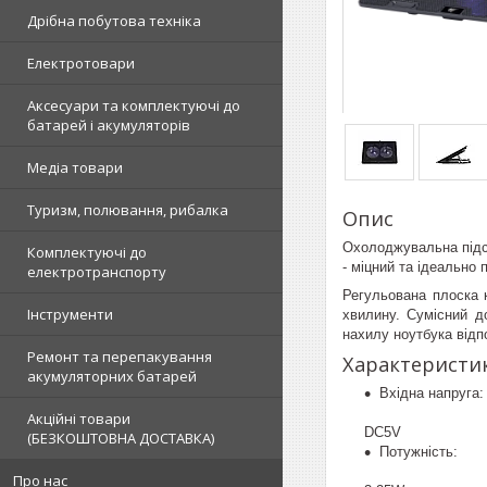
Дрібна побутова техніка
Електротовари
Аксесуари та комплектуючі до
батарей і акумуляторів
Медіа товари
Туризм, полювання, рибалка
Опис
Охолоджувальна підс
Комплектуючі до
- міцний та ідеально
електротранспорту
Регульована плоска 
Інструменти
хвилину. Сумісний д
нахилу ноутбука відп
Ремонт та перепакування
Характеристи
акумуляторних батарей
Вхідна напруга:
Акційні товари
DC5V
(БЕЗКОШТОВНА ДОСТАВКА)
Потужність:
Про нас