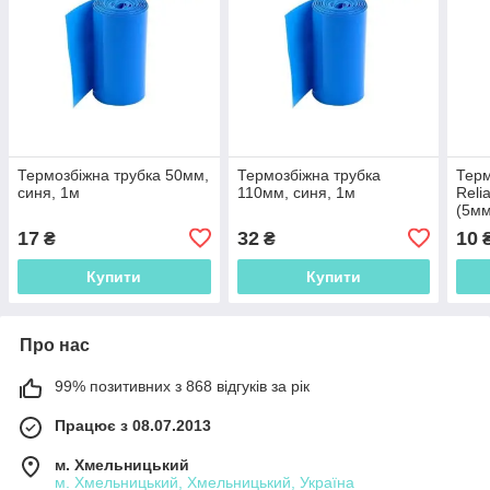
Термозбіжна трубка 50мм,
Термозбіжна трубка
Терм
синя, 1м
110мм, синя, 1м
Reli
(5мм
17
32
10
₴
₴
Купити
Купити
Про нас
99% позитивних з 868 відгуків за рік
Працює з 08.07.2013
м. Хмельницький
м. Хмельницький, Хмельницький, Україна