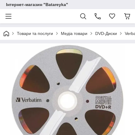
Інтернет-магазин "Batareyka"
Товари та послуги
Медіа товари
DVD-Диски
Verb