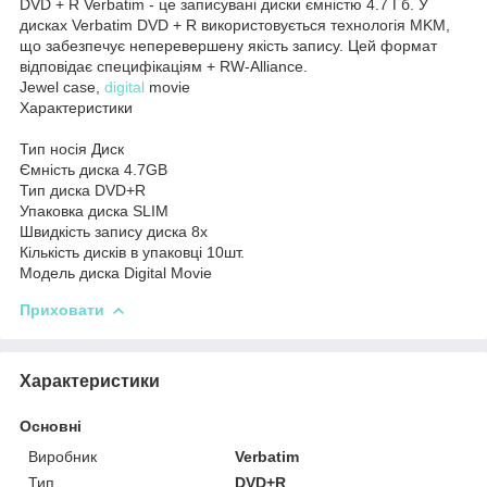
DVD + R Verbatim - це записувані диски ємністю 4.7 Гб. У
дисках Verbatim DVD + R використовується технологія MKM,
що забезпечує неперевершену якість запису. Цей формат
відповідає специфікаціям + RW-Alliance.
Jewel case,
digital
movie
Характеристики
Тип носія Диск
Ємність диска 4.7GB
Тип диска DVD+R
Упаковка диска SLIM
Швидкість запису диска 8x
Кількість дисків в упаковці 10шт.
Модель диска Digital Movie
Приховати
Характеристики
Основні
Виробник
Verbatim
Тип
DVD+R