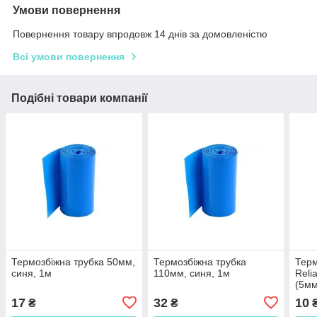
Умови повернення
Повернення товару впродовж 14 днів за домовленістю
Всі умови повернення
Подібні товари компанії
Термозбіжна трубка 50мм,
Термозбіжна трубка
Терм
синя, 1м
110мм, синя, 1м
Reli
(5мм
17
32
10
₴
₴