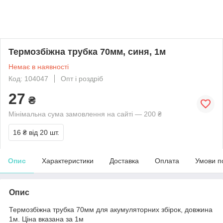
Термозбіжна трубка 70мм, синя, 1м
Немає в наявності
Код: 104047
Опт і роздріб
27
₴
Мінімальна сума замовлення на сайті — 200 ₴
16 ₴
від 20 шт.
Опис
Характеристики
Доставка
Оплата
Умови п
Опис
Термозбіжна трубка 70мм для акумуляторних збірок, довжина
1м. Ціна вказана за 1м