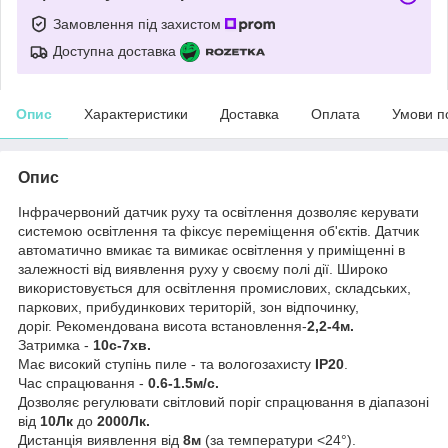
Замовлення під захистом
Доступна доставка
Опис
Характеристики
Доставка
Оплата
Умови п
Опис
Інфрачервоний датчик руху та освітлення дозволяє керувати
системою освітлення та фіксує переміщення об'єктів. Датчик
автоматично вмикає та вимикає освітлення у приміщенні в
залежності від виявлення руху у своєму полі дії. Широко
використовується для освітлення промислових, складських,
паркових, прибудинкових територій, зон відпочинку,
доріг. Рекомендована висота встановлення-
2,2-4м.
Затримка -
10с-7хв.
Має високий ступінь пиле - та вологозахисту
IP20
.
Час спрацювання -
0.6-1.5м/с.
Дозволяє регулювати світловий поріг спрацювання в діапазоні
від
10Лк
до
2000Лк.
Дистанція виявлення від
8
м
(за температури <24°).