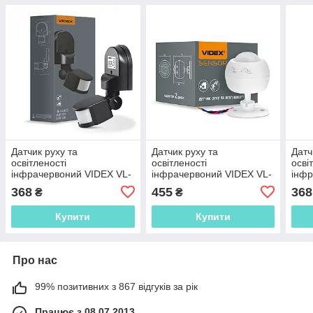
Датчик руху та
Датчик руху та
Датч
освітленості
освітленості
осві
інфрачервоний VIDEX VL-
інфрачервоний VIDEX VL-
інфр
SPW02B
SPS27W
SPW
368
455
368
₴
₴
(220V/1200W/IP44) Black
(220V/1200W/IP20) White
(220
Купити
Купити
Про нас
99% позитивних з 867 відгуків за рік
Працює з 08.07.2013