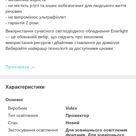
- не містить ртуті та інших небезпечних для людського життя
речовин
- не випромінює ультрафіолет
- гарантія 2 роки
Використання сучасного світлодіодного обладнання Enerlight
— це обізнаний вибір, що свідчить про економне
використання ресурсів і дбайливе ставлення до довкілля.
Вибирайте найкращі технології за доступними цінами.
Приховати
Характеристики
Основні
Виробник
Videx
Тип освітлення
Прожектор
Стан
Новий
Застосування освітлення
Для зовнішнього освітлення
фонтанів, Для зовнішнього