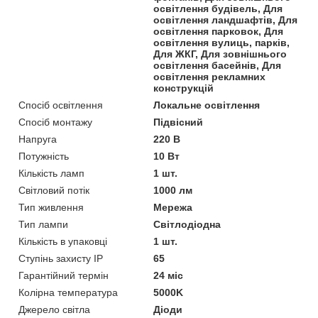
освітлення будівель, Для
освітлення ландшафтів, Для
освітлення парковок, Для
освітлення вулиць, парків,
Для ЖКГ, Для зовнішнього
освітлення басейнів, Для
освітлення рекламних
конструкцій
Спосіб освітлення
Локальне освітлення
Спосіб монтажу
Підвісний
Напруга
220 В
Потужність
10 Вт
Кількість ламп
1 шт.
Світловий потік
1000 лм
Тип живлення
Мережа
Тип лампи
Світлодіодна
Кількість в упаковці
1 шт.
Ступінь захисту IP
65
Гарантійний термін
24 міс
Колірна температура
5000K
Джерело світла
Діоди