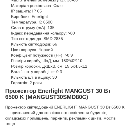
Матеріал розсіювача: Скло
IP защита: IP 65
Виробник: Enerlight
Температура, К: 6500
Сила струму (mA): 135
Індекс передавання кольору: >80
Тип светодиода: SMD 2835
Кількість світлодіодів: 66
Цвет корпуса: Чорний
Коефіцієнт потужності (PF): >0,9
Розміри виробу, ШхД, мм: 150*40*110
Розмір коробки, ДхШхВ, см: 15,5x4,5x12
Вага 1 шт. у коробці, кг: 0.3
Кількість шт. в ящику: 30
Гарантія: 2 роки
Прожектор Enerlight MANGUST 30 Вт
6500 K (MANGUST30SMD80С)
Прожектор світлодіодний ENERLIGHT MANGUST 30 Вт 6500 K
— призначений для зовнішнього освітлення будинків,
складських приміщень, паркінгів, рекламних щитів, мостів
тощо.