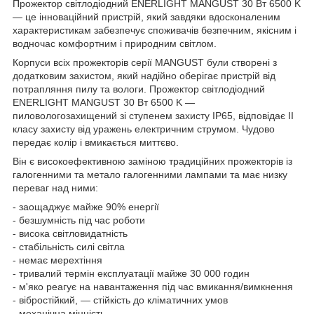
Прожектор світлодіодний ENERLIGHT MANGUST 30 Вт 6500 K
— це інноваційний пристрій, який завдяки вдосконаленим
характеристикам забезпечує споживачів безпечним, якісним і
водночас комфортним і природним світлом.
Корпуси всіх прожекторів серії MANGUST були створені з
додатковим захистом, який надійно оберігає пристрій від
потрапляння пилу та вологи. Прожектор світлодіодний
ENERLIGHT MANGUST 30 Вт 6500 K —
пиловологозахищений зі ступенем захисту IP65, відповідає II
класу захисту від уражень електричним струмом. Чудово
передає колір і вмикається миттєво.
Він є високоефективною заміною традиційних прожекторів із
галогенними та метало галогенними лампами та має низку
переваг над ними:
- заощаджує майже 90% енергії
- безшумність під час роботи
- висока світловидатність
- стабільність силі світла
- немає мерехтіння
- тривалий термін експлуатації майже 30 000 годин
- м'яко реагує на навантаження під час вмикання/вимкнення
- вібростійкий, — стійкість до кліматичних умов
- механічна міцність