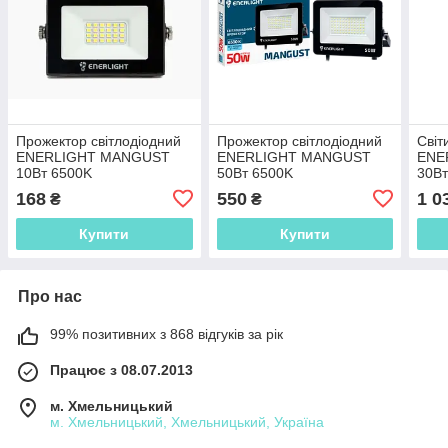
Прожектор світлодіодний
Прожектор світлодіодний
Світ
ENERLIGHT MANGUST
ENERLIGHT MANGUST
ENE
10Вт 6500K
50Вт 6500K
30Вт
168
550
1 0
₴
₴
Купити
Купити
Про нас
99% позитивних з 868 відгуків за рік
Працює з 08.07.2013
м. Хмельницький
м. Хмельницький, Хмельницький, Україна