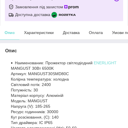
Замовлення під захистом
Доступна доставка
Опис
Характеристики
Доставка
Оплата
Умови п
Опис
Наименование: Прожектор світлодіодний
ENERLIGHT
MANGUST 30Вт 6500K
Артикул: MANGUST30SMD80С
Колірна температура: холодна
Світловий потік: 2400
Потужність: 30
Матеріал корпусу: Алюміній
Модель: MANGUST
Напруга (V): 185-265
Ресурс годинників: 30000
Кут розсіювання, (C): 140
Тип драйвера: IC IP65
Частота електромережі (Hz): 50-60