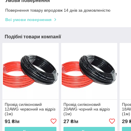
Умови повернення
Повернення товару впродовж 14 днів за домовленістю
Всі умови повернення
Подібні товари компанії
Провід силіконовий
Провід силіконовий
Пров
12AWG червоний на відріз
20AWG чорний на відріз
18AW
(1м)
(1м)
(1м)
91
27
29
₴/м
₴/м
₴