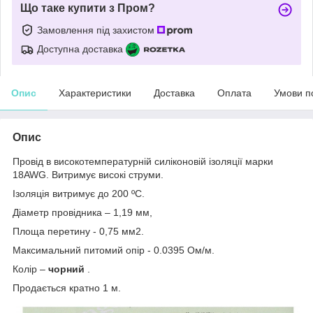
Що таке купити з Пром?
Замовлення під захистом
Доступна доставка
Опис
Характеристики
Доставка
Оплата
Умови п
Опис
Провід в високотемпературній силіконовій ізоляції марки
18AWG. Витримує високі струми.
Ізоляція витримує до 200 ºС.
Діаметр провідника – 1,19 мм,
Площа перетину - 0,75 мм2.
Максимальний питомий опір - 0.0395 Ом/м.
Колір –
чорний
.
Продається кратно 1 м.