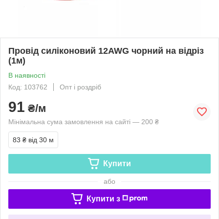
Провід силіконовий 12AWG чорний на відріз
(1м)
В наявності
Код: 103762
Опт і роздріб
91
₴/м
Мінімальна сума замовлення на сайті — 200 ₴
83 ₴
від 30 м
Купити
або
Купити з