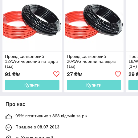
Провід силіконовий
Провід силіконовий
Пров
12AWG червоний на відріз
20AWG чорний на відріз
18AW
(1м)
(1м)
(1м)
91
27
29
₴/м
₴/м
₴
Купити
Купити
Про нас
99% позитивних з 868 відгуків за рік
Працює з 08.07.2013
м. Хмельницький