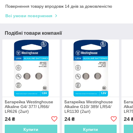
Повернення товару впродовж 14 днів за домовленістю
Всі умови повернення
Подібні товари компанії
Батарейка Westinghouse
Батарейка Westinghouse
Бата
Alkaline G4/ 377/ LR66/
Alkaline G10/ 389/ LR54/
Alka
LR626 (2шт)
LR1130 (2шт)
LR75
24
24
24
₴
₴
Купити
Купити