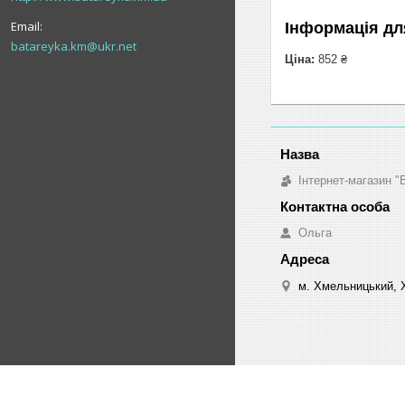
Інформація дл
batareyka.km@ukr.net
Ціна:
852 ₴
Інтернет-магазин "
Ольга
м. Хмельницький, 