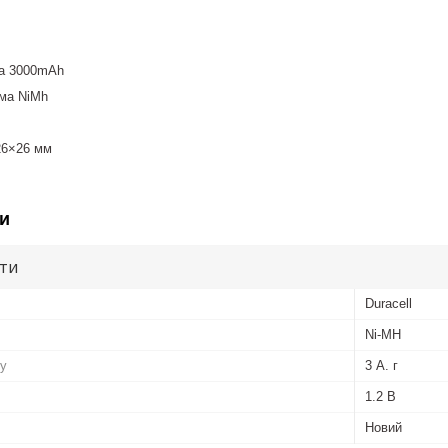
ра 3000mAh
ема NiMh
26×26 мм
и
ути
Duracell
Ni-MH
ру
3 А. г
1.2 В
Новий