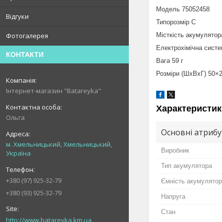
Модель 75052458
Відгуки
Типорозмір C
Місткість акумулято
Фотогалерея
Електрохімічна сист
КОНТАКТИ
Вага 59 г
Розміри (ШхВхГ) 50×
Інтернет-магазин "Batareyka"
Характеристик
Ольга
Основні атриб
м. Хмельницький, Хмельницький,
Виробник
Україна
Тип акумулятора
+380 (97) 925-32-79
Ємність акумулято
+380 (93) 925-32-79
Напруга
Стан
http://www.batareyka.km.ua