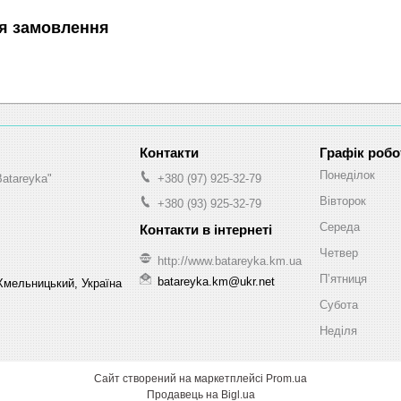
я замовлення
Графік робо
Понеділок
Batareyka"
+380 (97) 925-32-79
Вівторок
+380 (93) 925-32-79
Середа
Четвер
http://www.batareyka.km.ua
Пʼятниця
batareyka.km@ukr.net
Хмельницький, Україна
Субота
Неділя
Сайт створений на маркетплейсі
Prom.ua
Продавець на Bigl.ua