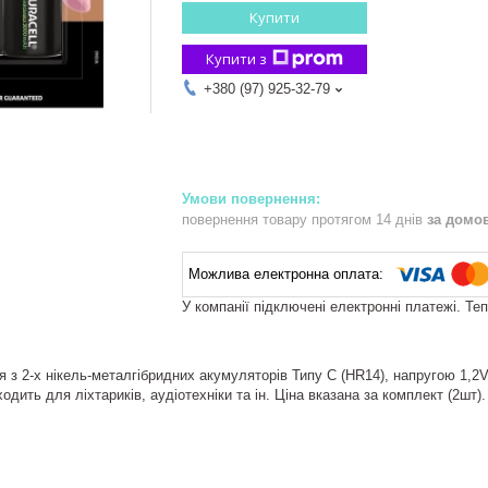
Купити
Купити з
+380 (97) 925-32-79
повернення товару протягом 14 днів
за домо
У компанії підключені електронні платежі. Те
 з 2-х нікель-металгібридних акумуляторів Типу C (HR14), напругою 1,2
одить для ліхтариків, аудіотехніки та ін. Ціна вказана за комплект (2шт).