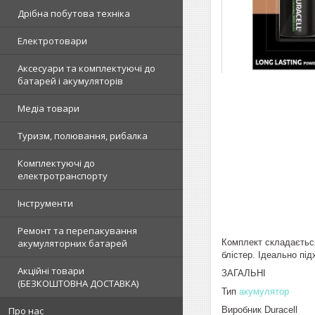
Дрібна побутова техніка
Електротовари
Аксесуари та комплектуючі до
батарей і акумуляторів
Медіа товари
Туризм, полювання, рибалка
Комплектуючі до
електротранспорту
Інструменти
Ремонт та перепакування
Комплект складається
акумуляторних батарей
блістер.
Ідеально підх
Акційні товари
ЗАГАЛЬНІ
(БЕЗКОШТОВНА ДОСТАВКА)
Тип
акумулятор
Виробник Duracell
Про нас