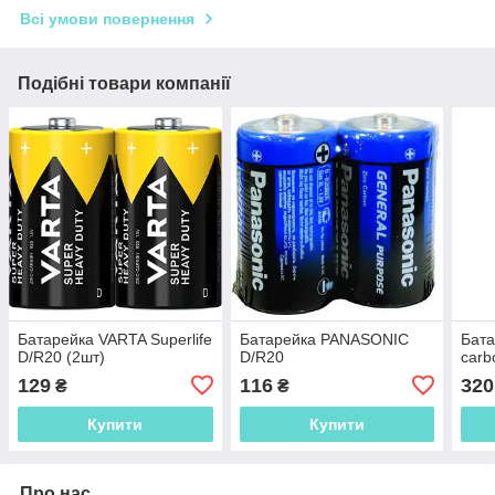
Всі умови повернення
Подібні товари компанії
Батарейка VARTA Superlife
Батарейка PANASONIC
Бат
D/R20 (2шт)
D/R20
carb
129
116
320
₴
₴
Купити
Купити
Про нас