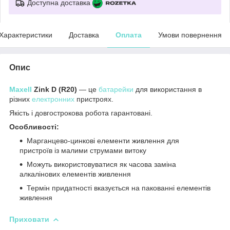
Доступна доставка
Характеристики
Доставка
Оплата
Умови повернення
Опис
Maxell
Zink D (R20)
— це
батарейки
для використання в
різних
електронних
пристроях.
Якість і довгострокова робота гарантовані.
Особливості:
Марганцево-цинкові елементи живлення для
пристроїв із малими струмами витоку
Можуть використовуватися як часова заміна
алкалінових елементів живлення
Термін придатності вказується на пакованні елементів
живлення
Приховати