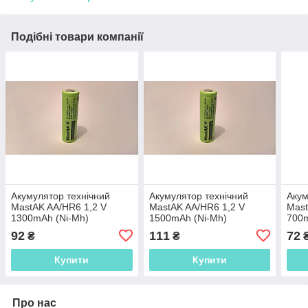
Подібні товари компанії
Акумулятор технічний
Акумулятор технічний
Акум
MastAK AA/HR6 1,2 V
MastAK AA/HR6 1,2 V
Mast
1300mAh (Ni-Mh)
1500mAh (Ni-Mh)
700m
92
111
72
₴
₴
Купити
Купити
Про нас