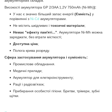
акумуляторних складок.
Високості акумулятора GP 2/3AA 1,2V 750mAh (Ni-Mh)
):
У нас є значно більший запас енергії
(Ємність)
у
порівнянні з
Ni-Cd
акумуляторами.
Не містить шкідливих і
токсичні матеріали
;
Немає "ефекту пам'яті..."
. Акумулятори Ni-Mh можна
заряджати, без втрати місткості;
Доступна ціна
;
Полога крива розряду.
Сфера застосування акумулятора і сумісність:
Промислове обладнання.
Медичні прилади;
Акумулятор для елеткроінструменту;
Рації і радіозв’язок;
Прибирання особистої гігієни. Бритви, трімери, зубні
щітки.