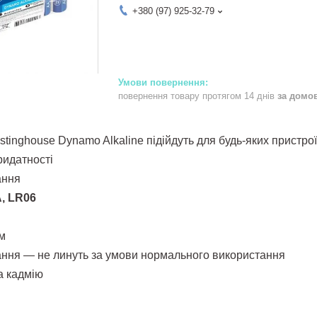
+380 (97) 925-32-79
повернення товару протягом 14 днів
за домо
stinghouse Dynamo Alkaline
підійдуть для будь-яких пристро
ридатності
ання
, LR06
м
кання — не линуть за умови нормального використання
та кадмію