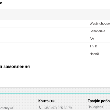
и
Westinghouse
Батарейка
AA
1.5 В
Новий
я замовлення
Графік робо
Понеділок
Batareyka"
+380 (97) 925-32-79