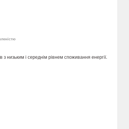
вленістю
їв
з низьким і середнім рівнем споживання енергії.