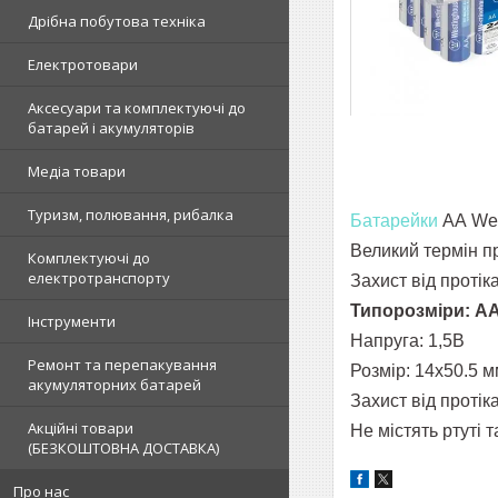
Дрібна побутова техніка
Електротовари
Аксесуари та комплектуючі до
батарей і акумуляторів
Медіа товари
Туризм, полювання, рибалка
Батарейки
АА
We
Великий термін п
Комплектуючі до
електротранспорту
Захист від протік
Типорозміри: AA
Інструменти
Напруга: 1,5В
Ремонт та перепакування
Розмір: 14
х50.5 м
акумуляторних батарей
Захист від проті
Акційні товари
Не містять ртуті 
(БЕЗКОШТОВНА ДОСТАВКА)
Про нас