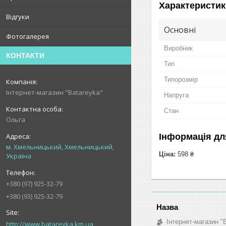
Характеристик
Відгуки
Основні
Фотогалерея
Виробник
КОНТАКТИ
Тип
Типорозмір
Інтернет-магазин "Batareyka"
Напруга
Стан
Ольга
Інформація дл
м. Хмельницький, Хмельницький,
Ціна:
598 ₴
Україна
+380 (97) 925-32-79
+380 (93) 925-32-79
Інтернет-магазин "
http://www.batareyka.km.ua