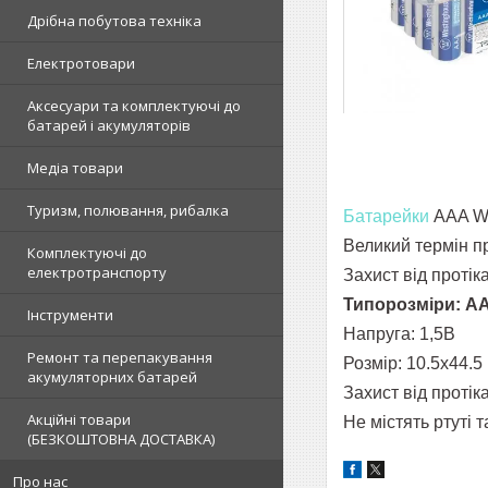
Дрібна побутова техніка
Електротовари
Аксесуари та комплектуючі до
батарей і акумуляторів
Медіа товари
Туризм, полювання, рибалка
Батарейки
ААA
W
Великий термін п
Комплектуючі до
електротранспорту
Захист від протік
Типорозміри: A
Інструменти
Напруга: 1,5В
Ремонт та перепакування
Розмір:
10.5х44.5
акумуляторних батарей
Захист від проті
Акційні товари
Не містять ртуті 
(БЕЗКОШТОВНА ДОСТАВКА)
Про нас