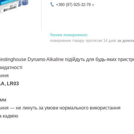
+380 (97) 925-32-79
повернення товару протягом 14 днів
за домо
estinghouse Dynamo Alkaline
підійдуть для будь-яких пристр
ридатності
ання
AA, LR03
 мм
кання — не линуть за умови нормального використання
та кадмію