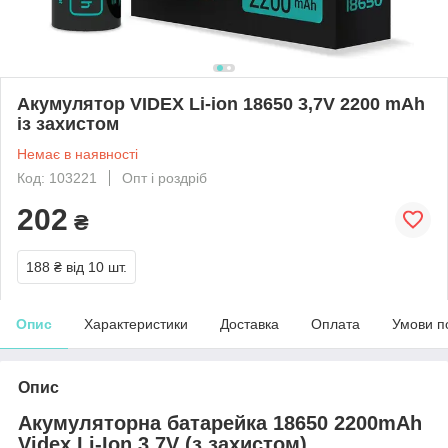
Акумулятор VIDEX Li-ion 18650 3,7V 2200 mAh
із захистом
Немає в наявності
Код: 103221
Опт і роздріб
202
₴
188 ₴
від 10 шт.
Опис
Характеристики
Доставка
Оплата
Умови п
Опис
Акумуляторна батарейка 18650 2200mAh
Videx Li-Ion 3,7V (з захистом)