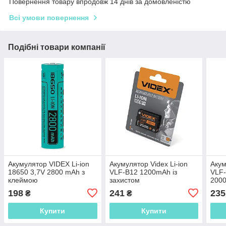
Повернення товару впродовж 14 днів за домовленістю
Всі умови повернення
Подібні товари компанії
Акумулятор VIDEX Li-ion
Акумулятор Videx Li-ion
Акум
18650 3,7V 2800 mAh з
VLF-B12 1200mAh із
VLF-
клеймою
захистом
200
198
241
235
₴
₴
Купити
Купити