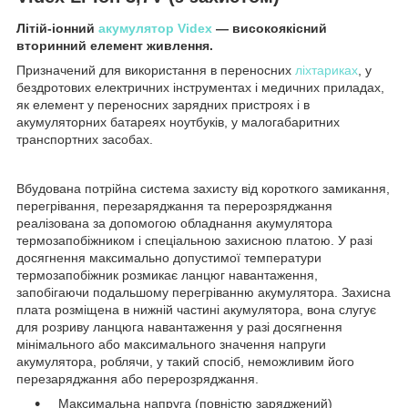
Літій-іонний
акумулятор
Videx
— високоякісний
вторинний елемент живлення.
Призначений для використання в переносних
ліхтариках
, у
бездротових електричних інструментах і медичних приладах,
як елемент у переносних зарядних пристроях і в
акумуляторних батареях ноутбуків, у малогабаритних
транспортних засобах.
Вбудована потрійна система захисту від короткого замикання,
перегрівання, перезаряджання та перерозряджання
реалізована за допомогою обладнання акумулятора
термозапобіжником і спеціальною захисною платою. У разі
досягнення максимально допустимої температури
термозапобіжник розмикає ланцюг навантаження,
запобігаючи подальшому перегріванню акумулятора. Захисна
плата розміщена в нижній частині акумулятора, вона слугує
для розриву ланцюга навантаження у разі досягнення
мінімального або максимального значення напруги
акумулятора, роблячи, у такий спосіб, неможливим його
перезаряджання або перерозряджання.
Максимальна напруга (повністю заряджений)