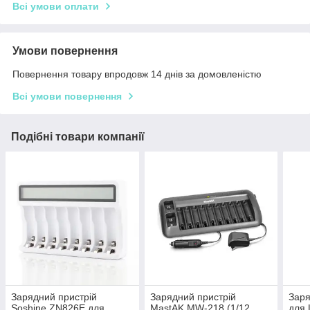
Всі умови оплати
Умови повернення
Повернення товару впродовж 14 днів за домовленістю
Всі умови повернення
Подібні товари компанії
Зарядний пристрій
Зарядний пристрій
Заря
Soshine ZN826E для
MastAK MW-218 (1/12,
для 