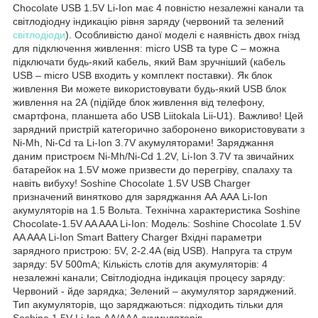
Chocolate USB 1.5V Li-Ion має 4 повністю незалежні канали та
світлодіодну індикацію рівня заряду (червоний та зелений
світлодіоди
). Особливістю даної моделі є наявність двох гнізд
для підключення живлення: micro USB та type C – можна
підключати будь-який кабель, який Вам зручніший (кабель
USB – micro USB входить у комплект поставки). Як блок
живлення Ви можете використовувати будь-який USB блок
живлення на 2А (підійде блок живлення від телефону,
смартфона, планшета або USB Liitokala Lii-U1). Важливо! Цей
зарядний пристрій категорично заборонено використовувати з
Ni-Mh, Ni-Cd та Li-Ion 3.7V акумуляторами!
Заряджання
даним пристроєм Ni-Mh/Ni-Cd 1.2V, Li-Ion 3.7V та звичайних
батарейок на 1.5V може призвести до перегріву, спалаху та
навіть вибуху! Soshine Chocolate 1.5V USB Charger
призначений винятково для заряджання АА ААА Li-Ion
акумуляторів на 1.5 Вольта. Технічна характеристика Soshine
Chocolate-1.5V AA AAA Li-Ion: Модель: Soshine Chocolate 1.5V
AA AAA Li-Ion Smart Battery Charger Вхідні параметри
зарядного пристрою: 5V, 2-2.4A (від USB). Напруга та струм
заряду: 5V 500mA; Кількість слотів для акумуляторів: 4
незалежні канали; Світлодіодна індикація процесу заряду:
Червоний - йде зарядка; Зелений – акумулятор заряджений.
Тип акумуляторів, що заряджаються: підходить тільки для
Soshine 1.5V Li-Ion АА/ААА акумуляторів