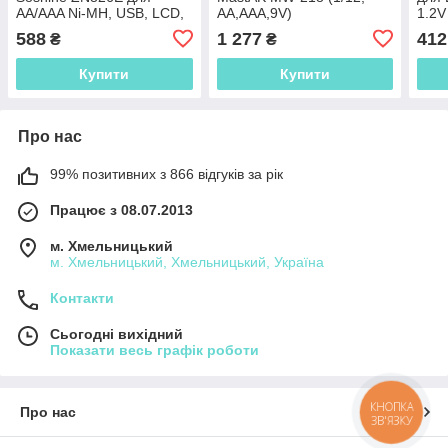
AA/AAA Ni-MH, USB, LCD,
AA,AAA,9V)
1.2V
8 канальна, White, Box
кана
588
1 277
412
₴
₴
інди
Купити
Купити
Про нас
99% позитивних з 866 відгуків за рік
Працює з 08.07.2013
м. Хмельницький
м. Хмельницький, Хмельницький, Україна
Контакти
Сьогодні вихідний
Показати весь графік роботи
КНОПКА
Про нас
ЗВ'ЯЗКУ