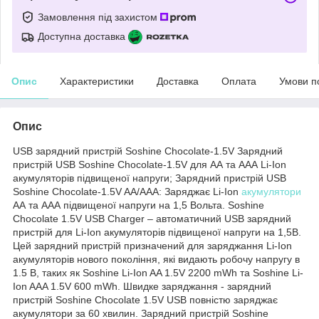
Замовлення під захистом
Доступна доставка
Опис
Характеристики
Доставка
Оплата
Умови п
Опис
USB зарядний пристрій Soshine Chocolate-1.5V Зарядний
пристрій USB Soshine Chocolate-1.5V для АА та ААА Li-Ion
акумуляторів підвищеної напруги; Зарядний пристрій USB
Soshine Chocolate-1.5V AA/AAA: Заряджає Li-Ion
акумулятори
АА та ААА підвищеної напруги на 1,5 Вольта. Soshine
Chocolate 1.5V USB Charger – автоматичний USB зарядний
пристрій для Li-Ion акумуляторів підвищеної напруги на 1,5В.
Цей зарядний пристрій призначений для заряджання Li-Ion
акумуляторів нового покоління, які видають робочу напругу в
1.5 В, таких як Soshine Li-Ion AA 1.5V 2200 mWh та Soshine Li-
Ion AAA 1.5V 600 mWh.
Швидке заряджання - зарядний
пристрій Soshine Chocolate 1.5V USB повністю заряджає
акумулятори за 60 хвилин. Зарядний пристрій Soshine