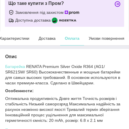
Що таке купити з Пром?
Замовлення під захистом
Доступна доставка
Характеристики
Доставка
Оплата
Умови повернення
Опис
Батарейка
RENATA Premium Silver Oxide R364 (AG1/
SR621SW/ SR60)
Высококачественные и мощные батарейки
для самых высоких требований. В основном используются в
часах премиум-класса. Сделано в Швейцарии.
Особенности:
Оптимальна продуктивність Довге життя Точність розмірів і
стабільність Низький саморозряд Максимальна надійність за
рахунок незмінно високої якості Тривалий термін зберігання
Інноваційний процес ущільнення для максимальної
герметичності
ємність: 20 mAh, розмір: 6.8 х 2.1 мм