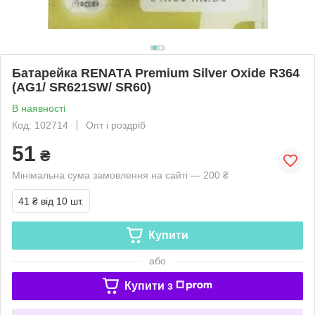
Батарейка RENATA Premium Silver Oxide R364
(AG1/ SR621SW/ SR60)
В наявності
Код: 102714
Опт і роздріб
51
₴
Мінімальна сума замовлення на сайті — 200 ₴
41 ₴
від 10 шт.
Купити
або
Купити з