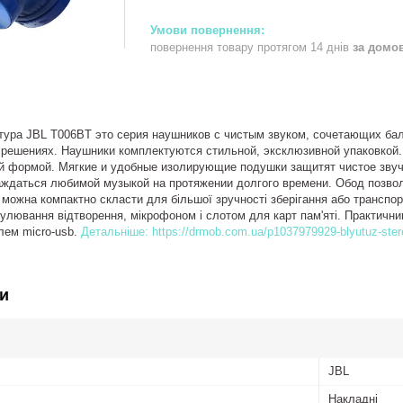
повернення товару протягом 14 днів
за домо
тура JBL T006BT это серия наушников с чистым звуком, сочетающих бал
 решениях. Наушники комплектуются стильной, эксклюзивной упаковкой.
ой формой. Мягкие и удобные изолирующие подушки защитят чистое зву
аждаться любимой музыкой на протяжении долгого времени. Обод позво
можна компактно скласти для більшої зручності зберігання або транспо
гулювання відтворення, мікрофоном і слотом для карт пам'яті. Практичн
ем micro-usb.
Детальніше: https://drmob.com.ua/p1037979929-blyutuz-stere
и
JBL
Накладні