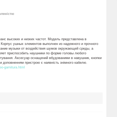
вленістю
анс высоких и низких частот. Модель представлена в
 Корпус ушных элементов выполнен из надежного и прочного
чание музыки от воздействия шумов окружающей среды, а
ляет приспособить наушники по форме головы любого
ртування. Аксесуар оснащений вбудованими в навушник, кнопки
им доповненням пристрою є наявність знімного кабелю.
o-garnitura.html