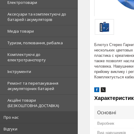
Електротовари
Аксесуари та комплектуючі до
батарей і акумуляторів
Медіа товари
Туризм, полювання, рибалка
Блютуз Стерео Гарни
нескольких цветовых
Комплектуючі до
пластика с креативн
електротранспорту
также позволят насл
человека. Навушники 
Інструменти
прийому виклику і ре
Комплектується кабел
Ремонт та перепакування
акумуляторних батарей
Характеристик
Акційні товари
(БЕЗКОШТОВНА ДОСТАВКА)
Основні
Про нас
Виробник
Відгуки
Вид навушників