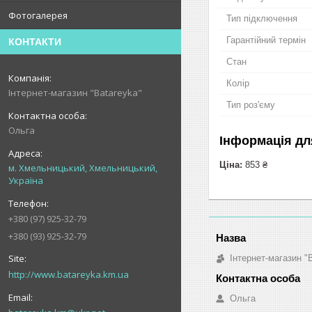
Фотогалерея
Тип підключення
Гарантійний термін
КОНТАКТИ
Стан
Колір
Інтернет-магазин "Batareyka"
Тип роз'єму
Ольга
Інформація дл
Ціна:
853 ₴
м. Хмельницький, Хмельницький,
Україна
+380 (97) 925-32-79
+380 (93) 925-32-79
Інтернет-магазин "
http://www.batareyka.km.ua
Ольга