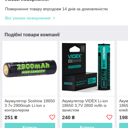
Повернення товару впродовж 14 днів за домовленістю
Всі умови повернення
Подібні товари компанії
Акумулятор Soshine 18650
Акумулятор VIDEX Li-ion
Акум
3.7v 2900mah Li-Ion з
18650 3,7V 2800 mAh із
1865
контролером
захистом
кле
251
240
198
₴
₴
Купити
Купити