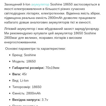
Захищений li-Ion
акумулятор
Soshine 18650 застосовується в
якості електроживлення в більшості різних сучасних
світлодіодних ліхтарях, електротехніки. Відмінна якість збірки,
підвищена реальна ємність 2800mAh дозволяє працювати
набагато довше аналогових акумуляторів тієї ж ємності.
Літієвий акумулятор і має вбудований захист заряду\розряду.
Ми рекомендуємо купувати цей акумулятор 18650 Soshine
2800маг для великих, яскравих ліхтарів з високим
енергоспоживанням.
Основні параметри та характеристики:
Бренд: Soshine
Модель: 18650
Габаритні розміри:
70х19мм
Вага:
45г
Вид: Li-Ion
Типорозмір: 18650
Ємність: 2800mAh
Вихідна напруга:
3.7v