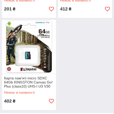
Немає в наявності
Немає в наявності
201
412
₴
₴
Карта пам'яті micro SDXC
64Gb KINGSTON Canvas Go!
Plus (class10) UHS-I U3 V30
A2
Немає в наявності
402
₴