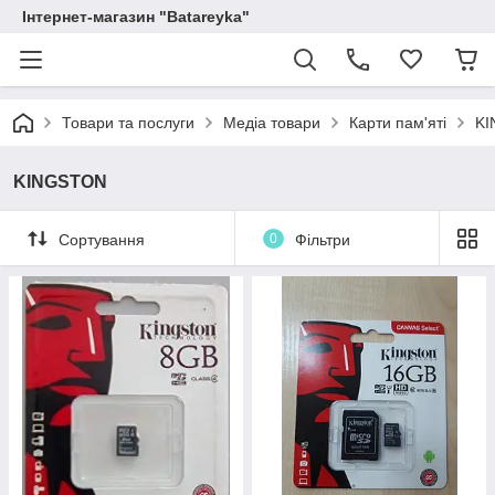
Інтернет-магазин "Batareyka"
Товари та послуги
Медіа товари
Карти пам'яті
K
KINGSTON
Сортування
0
Фільтри