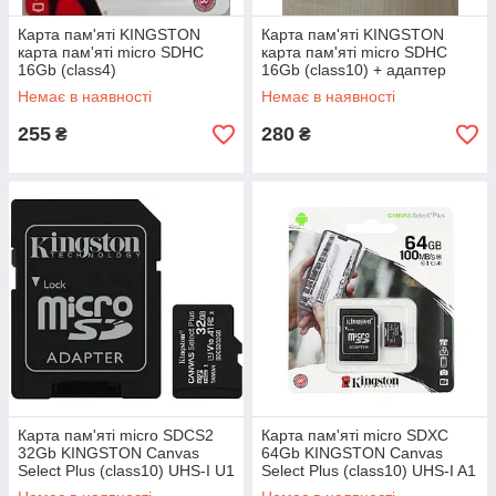
Карта пам'яті KINGSTON
Карта пам'яті KINGSTON
карта пам'яті micro SDHC
карта пам'яті micro SDHC
16Gb (class4)
16Gb (class10) + адаптер
Немає в наявності
Немає в наявності
255
280
₴
₴
Карта пам'яті micro SDCS2
Карта пам'яті micro SDXC
32Gb KINGSTON Canvas
64Gb KINGSTON Canvas
Select Plus (class10) UHS-I U1
Select Plus (class10) UHS-I A1
V10 A1+SD adapter
(R 100Mb/s) +SD adapter