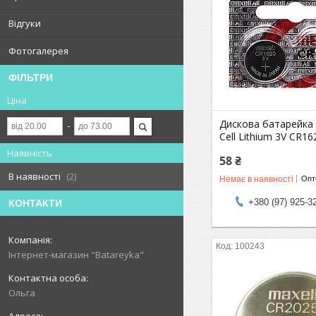
Відгуки
Фотогалерея
ФІЛЬТРИ
Ціна
Дискова батарейка
Cell Lithium 3V CR16
Наявність
58 ₴
В наявності
2
Немає в наявності
Опто
+380 (97) 925-3
КОНТАКТИ
100243
Інтернет-магазин "Batareyka"
Ольга