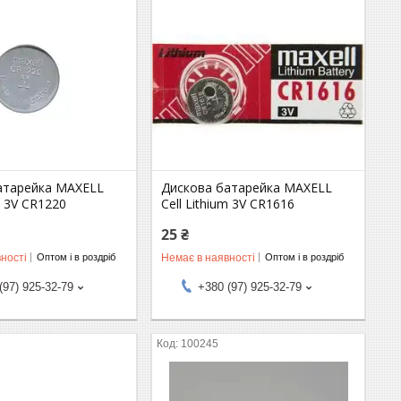
атарейка MAXELL
Дискова батарейка MAXELL
m 3V CR1220
Cell Lithium 3V CR1616
25 ₴
ності
Немає в наявності
Оптом і в роздріб
Оптом і в роздріб
(97) 925-32-79
+380 (97) 925-32-79
100245