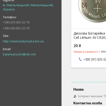
м. Хмельницький, Хмельницький,
Україна
+380 (97) 925-32-79
+380 (93) 925-32-79
Дискова батарейка
Cell Lithium 3V CR20
http://www.batareyka.km.ua
20 ₴
Немає в наявності
Опто
batareyka.km@ukr.net
+380 (97) 925-3
Інтернет-магазин "