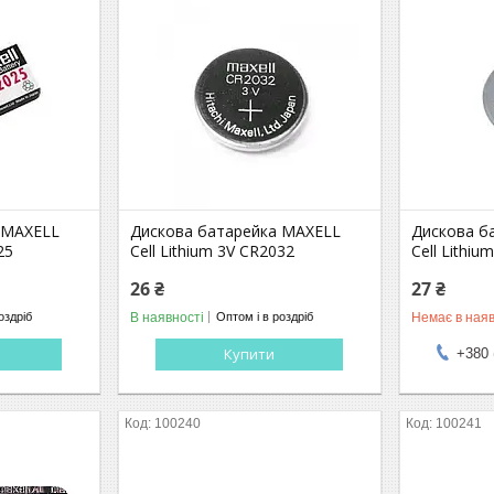
 MAXELL
Дискова батарейка MAXELL
Дискова б
25
Cell Lithium 3V CR2032
Cell Lithiu
26 ₴
27 ₴
В наявності
Немає в наяв
оздріб
Оптом і в роздріб
Купити
+380 
100240
100241