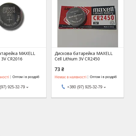
атарейка MAXELL
Дискова батарейка MAXELL
m 3V CR2016
Cell Lithium 3V CR2450
73 ₴
ності
Немає в наявності
Оптом і в роздріб
Оптом і в роздріб
(97) 925-32-79
+380 (97) 925-32-79