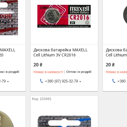
 MAXELL
Дискова батарейка MAXELL
Дискова б
20
Cell Lithium 3V CR2016
Cell Lithiu
20 ₴
20 ₴
Немає в наявності
Немає в наяв
м і в роздріб
Оптом і в роздріб
2-79
+380 (97) 925-32-79
+380 
103491