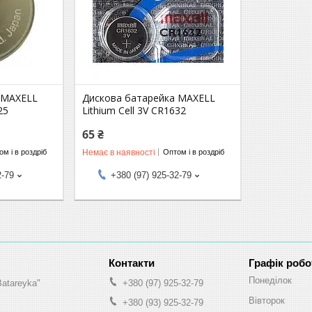
 MAXELL
Дискова батарейка MAXELL
25
Lithium Cell 3V CR1632
65 ₴
Немає в наявності
м і в роздріб
Оптом і в роздріб
2-79
+380 (97) 925-32-79
Графік робо
Понеділок
Batareyka"
+380 (97) 925-32-79
Вівторок
+380 (93) 925-32-79