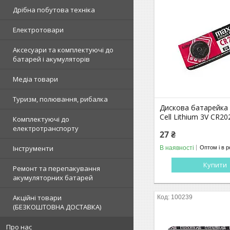
Дрібна побутова техніка
Електротовари
Аксесуари та комплектуючі до
батарей і акумуляторів
Медіа товари
Туризм, полювання, рибалка
Дискова батарейка
Cell Lithium 3V CR20
Комплектуючі до
електротранспорту
27 ₴
Інструменти
В наявності
Оптом і в р
Купити
Ремонт та перепакування
акумуляторних батарей
Акційні товари
100239
(БЕЗКОШТОВНА ДОСТАВКА)
Про нас