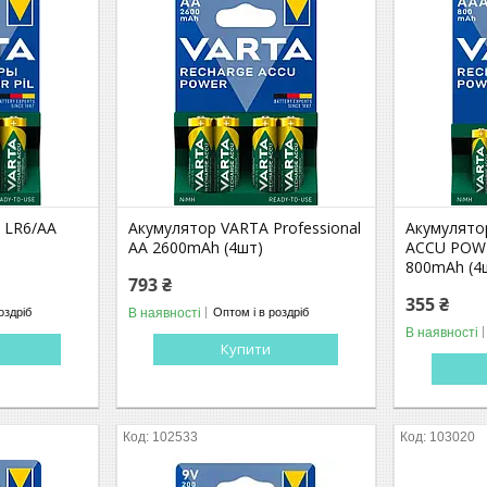
 LR6/AA
Акумулятор VARTA Professional
Акумулято
AA 2600mAh (4шт)
ACCU POW
800mAh (4
793 ₴
355 ₴
В наявності
оздріб
Оптом і в роздріб
В наявності
Купити
102533
103020