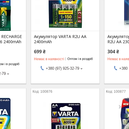
A RECHARGE
Акумулятор VARTA R2U AA
Акумулято
6 2400mAh
2400mAh
R2U AA 23
699 ₴
304 ₴
Немає в наявності
Немає в наяв
Оптом і в роздріб
м і в роздріб
+380 (97) 925-32-79
+380 
2-79
100876
100877