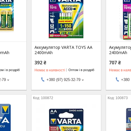
Аккумулятор VARTA TOYS AA
Акумулято
00mAh
2400mAh
2400mAh
392 ₴
707 ₴
Немає в наявності
Немає в наяв
м і в роздріб
Оптом і в роздріб
2-79
+380 (97) 925-32-79
+380 
100872
100873