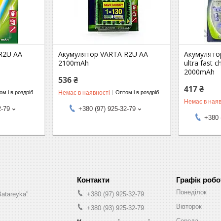
R2U AA
Акумулятор VARTA R2U AA
Акумулято
2100mAh
ultra fast 
2000mAh
536 ₴
417 ₴
Немає в наявності
м і в роздріб
Оптом і в роздріб
Немає в наяв
2-79
+380 (97) 925-32-79
+380 
Графік робо
Понеділок
Batareyka"
+380 (97) 925-32-79
Вівторок
+380 (93) 925-32-79
Середа