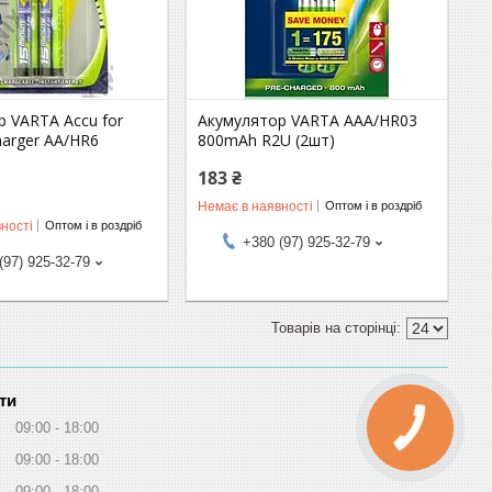
р VARTA Accu for
Акумулятор VARTA AAA/HR03
charger AA/HR6
800mAh R2U (2шт)
183 ₴
Немає в наявності
Оптом і в роздріб
ності
Оптом і в роздріб
+380 (97) 925-32-79
(97) 925-32-79
ти
09:00
18:00
09:00
18:00
09:00
18:00