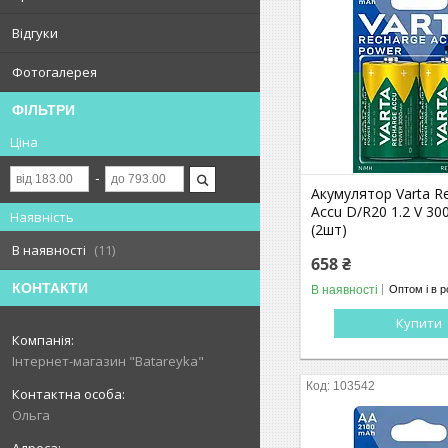
Відгуки
Фотогалерея
ФІЛЬТРИ
Ціна
Акумулятор Varta R
Accu D/R20 1.2 V 3
Наявність
(2шт)
В наявності
11
658 ₴
КОНТАКТИ
В наявності
Оптом і в р
Купити
Інтернет-магазин "Batareyka"
103542
Ольга