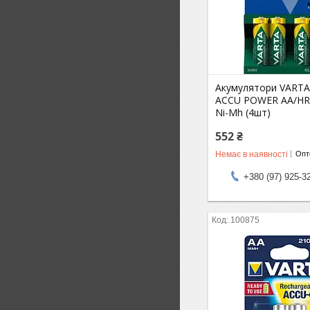
Акумулятори VART
ACCU POWER AA/HR
Ni-Mh (4шт)
552 ₴
Немає в наявності
Опто
+380 (97) 925-3
100875