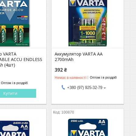
р VARTA
Аккумулятор VARTA AA
ABLE ACCU ENDLESS
2700mAh
h (4шт)
392 ₴
Немає в наявності
Оптом і в роздріб
Оптом і в роздріб
+380 (97) 925-32-79
Купити
100870