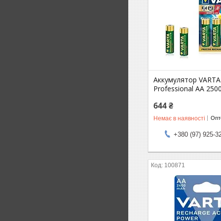
Аккумулятор VARTA
Professional AA 25
644 ₴
Немає в наявності
Опто
+380 (97) 925-3
100871