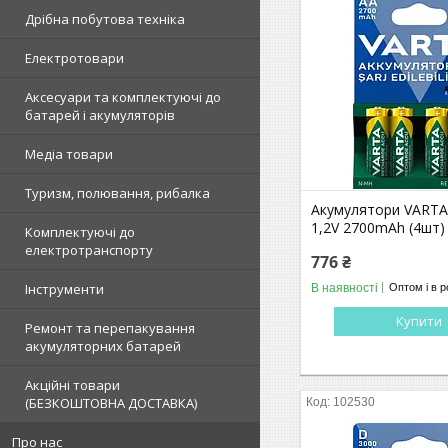
Дрібна побутова техніка
Електротовари
Аксесуари та комплектуючі до
батарей і акумуляторів
Медіа товари
Туризм, полювання, рибалка
Акумулятори VARTA
1,2V 2700mAh (4шт)
Комплектуючі до
електротранспорту
776 ₴
Інструменти
В наявності
Оптом і в р
Купити
Ремонт та перепакування
акумуляторних батарей
Акційні товари
(БЕЗКОШТОВНА ДОСТАВКА)
102530
Про нас