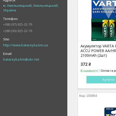
м. Хмельницький, Хмельницький,
Україна
+380 (97) 925-32-79
+380 (93) 925-32-79
http://www.batareyka.km.ua
Акумулятор VARTA
ACCU POWER AA/HR6
2100mAh (2шт)
batareyka.km@ukr.net
372 ₴
В наявності
Оптом і в р
Купити
100864