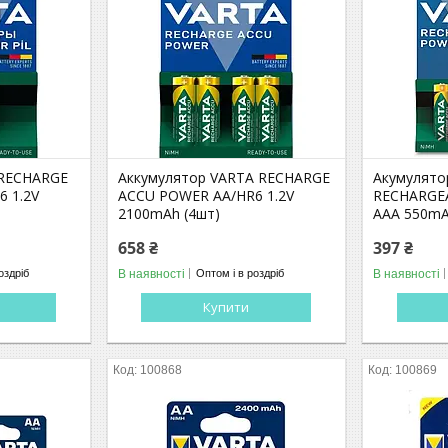
 RECHARGE
Аккумулятор VARTA RECHARGE
Акумулято
 1.2V
ACCU POWER AA/HR6 1.2V
RECHARGE
2100mAh (4шт)
AAA 550mA
658 ₴
397 ₴
В наявності
В наявності
оздріб
Оптом і в роздріб
Купити
100868
100869