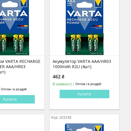
ри VARTA RECHARGE
Акумулятор VARTA AAA/HR03
ER AAA/HR03
1000mAh R2U (4шт)
шт)
462 ₴
В наявності
Оптом і в роздріб
Оптом і в роздріб
Купити
Купити
103248