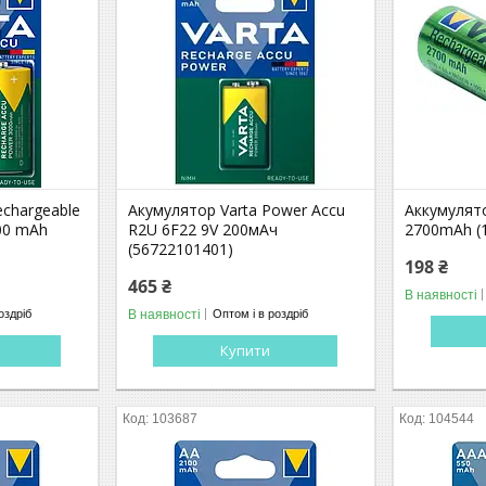
echargeable
Акумулятор Varta Power Accu
Аккумулят
000 mAh
R2U 6F22 9V 200мАч
2700mAh (
(56722101401)
198 ₴
465 ₴
В наявності
В наявності
оздріб
Оптом і в роздріб
Купити
103687
104544