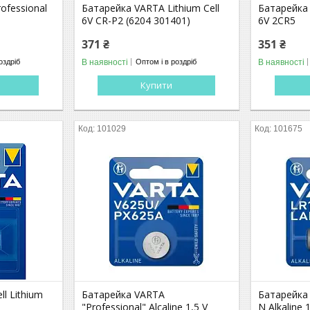
ofessional
Батарейка VARTA Lithium Cell
Батарейка 
6V CR-P2 (6204 301401)
6V 2CR5
371 ₴
351 ₴
В наявності
В наявності
оздріб
Оптом і в роздріб
Купити
101029
101675
l Lithium
Батарейка VARTA
Батарейка 
"Professional" Alcaline 1,5 V
N Alkaline 