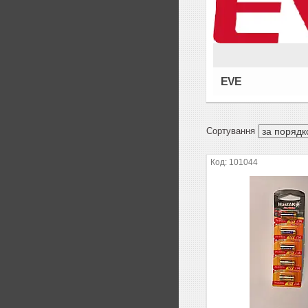
EVE
101044