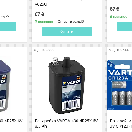
V625U
67 ₴
67 ₴
В наявності
оздріб
В наявності
Оптом і в роздріб
Купити
102383
102544
30 4R25X 6V
Батарейка VARTA 430 4R25X 6V
Батарейки 
8,5 Ah
3V CR123 (