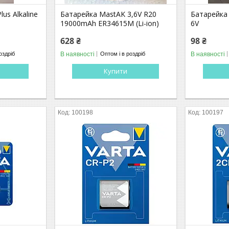
us Alkaline
Батарейка MastAK 3,6V R20
Батарейка
19000mAh ER34615M (Li-ion)
6V
628 ₴
98 ₴
В наявності
В наявності
оздріб
Оптом і в роздріб
Купити
100198
100197