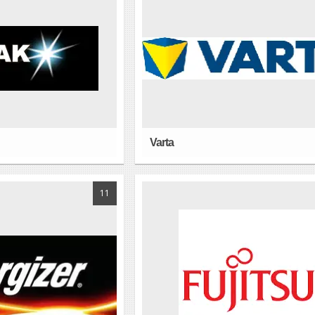
Varta
11