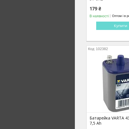
179 ₴
В наявності
Оптом і в р
Купити
102382
Батарейка VARTA 4
7,5 Ah