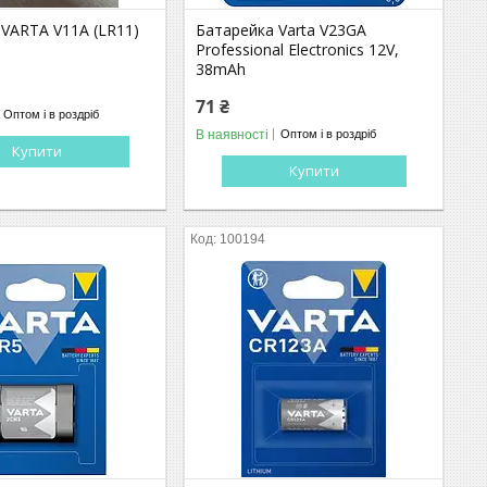
 VARTA V11A (LR11)
Батарейка Varta V23GA
Professional Electronics 12V,
38mAh
71 ₴
Оптом і в роздріб
В наявності
Оптом і в роздріб
Купити
Купити
100194