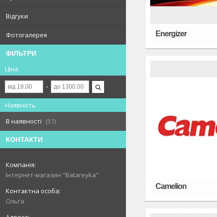
Відгуки
Energizer
Фотогалерея
ФІЛЬТРИ
Ціна
Наявність
В наявності
51
КОНТАКТИ
Інтернет-магазин "Batareyka"
Camelion
Ольга