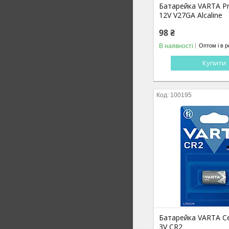
Батарейка VARTA Pr
12V V27GA Alcaline
98 ₴
В наявності
Оптом і в р
Купити
100195
Батарейка VARTA Cel
3V CR2