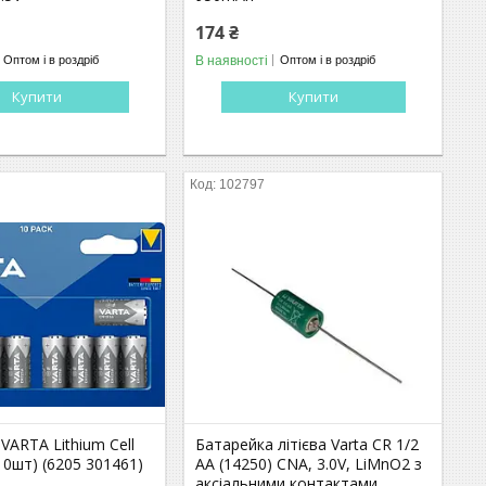
174 ₴
В наявності
Оптом і в роздріб
Оптом і в роздріб
Купити
Купити
102797
VARTA Lithium Cell
Батарейка літієва Varta CR 1/2
10шт) (6205 301461)
AA (14250) CNA, 3.0V, LiMnO2 з
аксіальними контактами