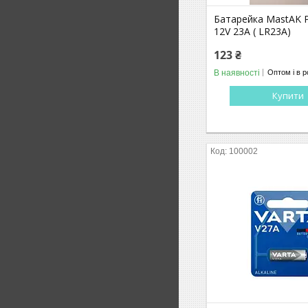
Батарейка MastAK Pl
12V 23A ( LR23A)
123 ₴
В наявності
Оптом і в р
Купити
100002