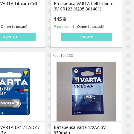
VARTA Lithium Cell
Батарейка VARTA Cell Lithium
3V CR123 (6205 301401)
145 ₴
В наявності
Оптом і в роздріб
Оптом і в роздріб
Купити
Купити
102233
VARTA LR1 / LADY /
Батарейка Varta 1/2AA 3V
1.5V
950mAh