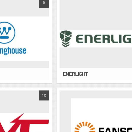
6
ENERLIGHT
10