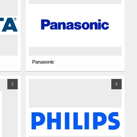
Panasonic
2
3