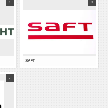
1
9
SAFT
7