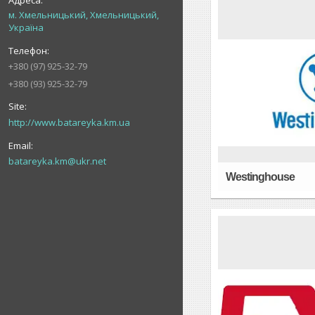
м. Хмельницький, Хмельницький,
Україна
+380 (97) 925-32-79
+380 (93) 925-32-79
http://www.batareyka.km.ua
batareyka.km@ukr.net
Westinghouse