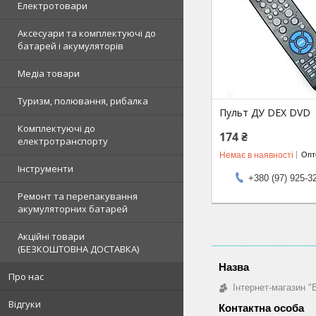
Електротовари
Аксесуари та комплектуючі до
батарей і акумуляторів
Медіа товари
Туризм, полювання, рибалка
Пульт ДУ DEX DVD
Комплектуючі до
174 ₴
електротранспорту
Немає в наявності
Опто
Інструменти
+380 (97) 925-3
Ремонт та перепакування
акумуляторних батарей
Акційні товари
(БЕЗКОШТОВНА ДОСТАВКА)
Про нас
Інтернет-магазин "
Відгуки