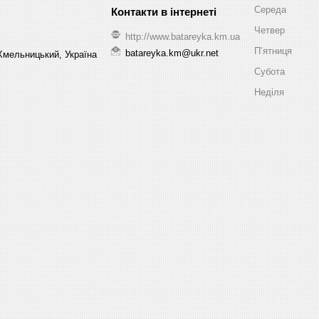
Середа
Четвер
http://www.batareyka.km.ua
Пʼятниця
batareyka.km@ukr.net
Хмельницький, Україна
Субота
Неділя