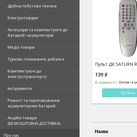
Дрібна побутова техніка
Електротовари
Аксесуари та комплектуючі до
батарей і акумуляторів
Медіа товари
Туризм, полювання, рибалка
Пульт ДК SATURN 
Комплектуючі до
139 ₴
електротранспорту
В наявності
Оптом і в р
Інструменти
Купити
Ремонт та перепакування
акумуляторних батарей
Акційні товари
(БЕЗКОШТОВНА ДОСТАВКА)
Про нас