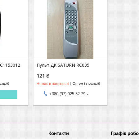
RC1153012
Пульт ДК SATURN RC035
121 ₴
Немає в наявності
оздріб
Оптом і в роздріб
+380 (97) 925-32-79
Графік робо