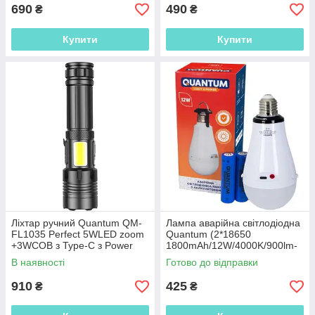
690
490
₴
₴
Купити
Купити
Ліхтар ручний Quantum QM-
Лампа аварійна світлодіодна
FL1035 Perfect 5WLED zoom
Quantum (2*18650
+3WCOB з Type-C з Power
1800mAh/12W/4000K/900lm-
Bank
340lm/Е27)
В наявності
Готово до відправки
910
425
₴
₴