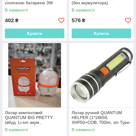
сонячною батареєю 3W
(без акумулятора)
LED+2W COB, з/п USB
В наявності
В наявності
402
576
₴
₴
Купити
Купити
Ліхтар кемпінговий
Ліхтар ручний QUANTUM
QUANTUM BIG PRETTY
HELPER (1*18650,
(вбуд. Li-ion акум.,
XHP50+COB, 700lm, з/п Type-
5W/40SMD, 500лм, 3год,
C, 4 реж, Red Led, кліпса)
В наявності
В наявності
дімер, сенсор)