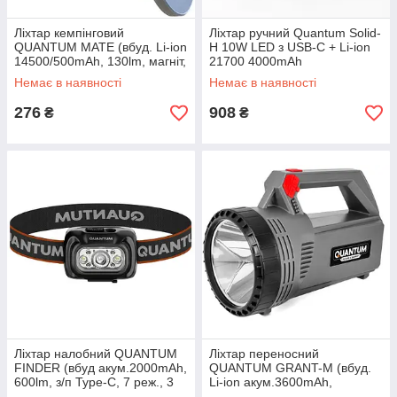
Ліхтар кемпінговий
Ліхтар ручний Quantum Solid-
QUANTUM MATE (вбуд. Li-ion
H 10W LED з USB-C + Li-ion
14500/500mAh, 130lm, магніт,
21700 4000mAh
5 реж)
Немає в наявності
Немає в наявності
276
908
₴
₴
Ліхтар налобний QUANTUM
Ліхтар переносний
FINDER (вбуд акум.2000mAh,
QUANTUM GRANT-M (вбуд.
600lm, з/п Type-C, 7 реж., 3
Li-ion акум.3600mAh,
кольори світла)
5WLED+3WSMD, 5 реж, з/п