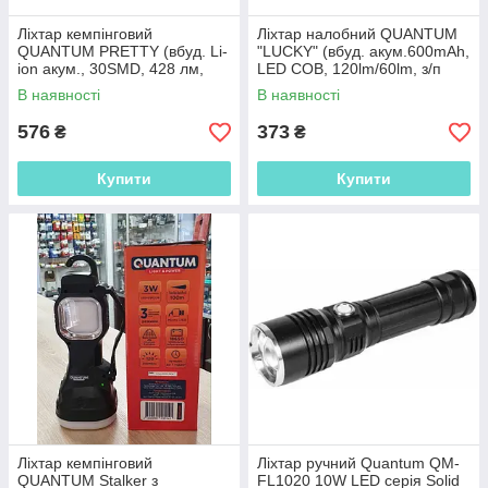
Ліхтар кемпінговий
Ліхтар налобний QUANTUM
QUANTUM PRETTY (вбуд. Li-
"LUCKY" (вбуд. акум.600mAh,
ion акум., 30SMD, 428 лм,
LED COB, 120lm/60lm, з/п
2,5годин, димер, сенсор)
micro USB)
В наявності
В наявності
576
373
₴
₴
Купити
Купити
Ліхтар кемпінговий
Ліхтар ручний Quantum QM-
QUANTUM Stalker з
FL1020 10W LED серія Solid