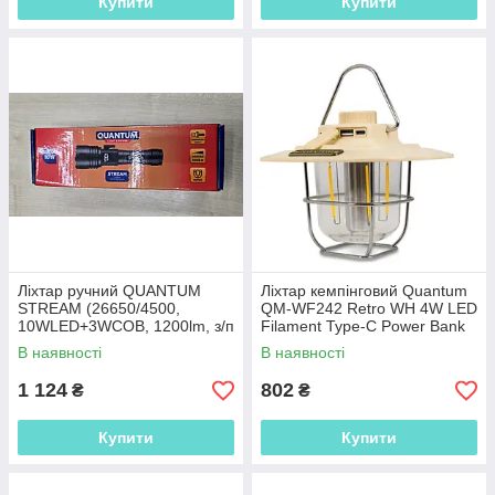
Купити
Купити
Ліхтар ручний QUANTUM
Ліхтар кемпінговий Quantum
STREAM (26650/4500,
QM-WF242 Retro WH 4W LED
10WLED+3WCOB, 1200lm, з/п
Filament Type-C Power Bank
Type-C, 6 реж, зум, Power
В наявності
В наявності
Bank)
1 124
802
₴
₴
Купити
Купити