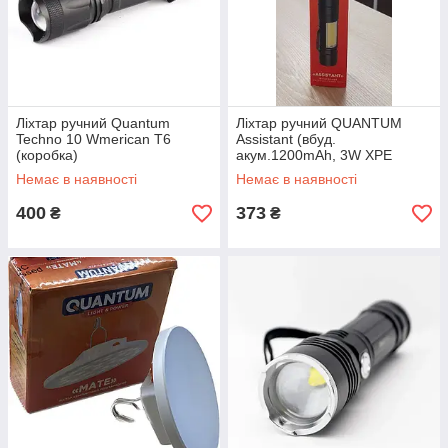
Ліхтар ручний Quantum
Ліхтар ручний QUANTUM
Techno 10 Wmerican T6
Assistant (вбуд.
(коробка)
акум.1200mAh, 3W XPE
LED+COB, 200lm, з/п USB, 5
Немає в наявності
Немає в наявності
режимів)
400
373
₴
₴